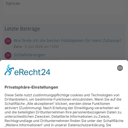
hyrican
Letzte Beiträge
Wie finde ich die besten Fototapeten für mein Zuhause?
Zaria
3. Juni 2026 um 13:04
Schlafstörungen
Zaria
3. Juni 2026 um 13:03
Ms word to PDF
Manuellsen
28. Mai 2026 um 10:31
Künstliche Intelligenz in der Plattformentwicklung
MasonOgden
24. August 2025 um 10:58
Was habt ihr euch zuletzt gekauft?
LarsKlars
3. März 2025 um 10:08
Kontakt
Impressum