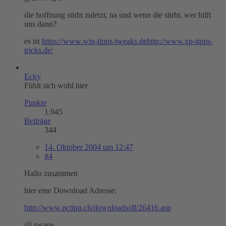
die hoffnung stirbt zuletzt, na und wenn die stirbt, wer hilft
uns dann?
es ist
https://www.win-tipps-tweaks.de
http://www.xp-tipps-
tricks.de/
Ecky
Fühlt sich wohl hier
Punkte
1.945
Beiträge
344
14. Oktober 2004 um 12:47
#4
Hallo zusammen
hier eine Download Adresse:
http://www.pctipp.ch/downloads/dl/26416.asp
@ swape