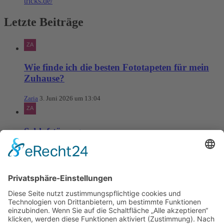
tricks.de/
Letzte Beiträge
Wie finde ich die besten Fototapeten für mein
Zuhause?
Zaria
3. Juni 2026 um 13:04
Schlafstörungen
Zaria
3. Juni 2026 um 13:03
Ms word to PDF
Manuellsen
28. Mai 2026 um 10:31