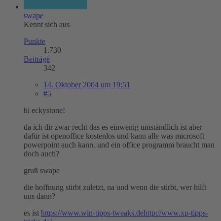
swape
Kennt sich aus
Punkte
1.730
Beiträge
342
14. Oktober 2004 um 19:51
#5
hi eckystone!
da ich dir zwar recht das es einwenig umständlich ist aber
dafür ist openoffice kostenlos und kann alle was microsoft
powerpoint auch kann. und ein office programm braucht man
doch auch?
gruß swape
die hoffnung stirbt zuletzt, na und wenn die stirbt, wer hilft
uns dann?
es ist
https://www.win-tipps-tweaks.de
http://www.xp-tipps-