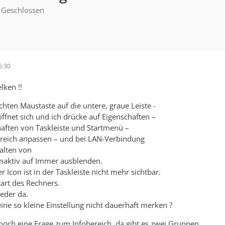
Geschlossen
6:30
lken !!
echten Maustaste auf die untere, graue Leiste -
öffnet sich und ich drücke auf Eigenschaften –
haften von Taskleiste und Startmenü –
bereich anpassen – und bei LAN-Verbindung
alten von
naktiv auf Immer ausblenden.
Icon ist in der Taskleiste nicht mehr sichtbar.
art des Rechners.
ieder da.
ine so kleine Einstellung nicht dauerhaft merken ?
och eine Frage zum Infobereich, da gibt es zwei Gruppen,