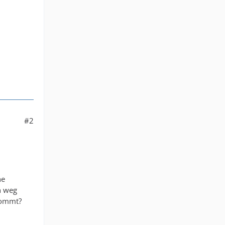
#2
ne
n weg
kommt?