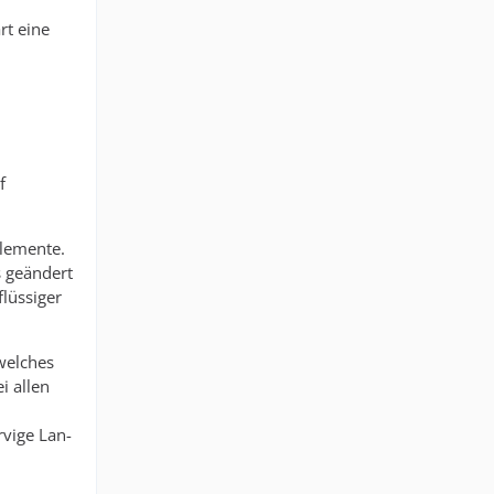
rt eine
f
Elemente.
s geändert
lüssiger
welches
i allen
rvige Lan-