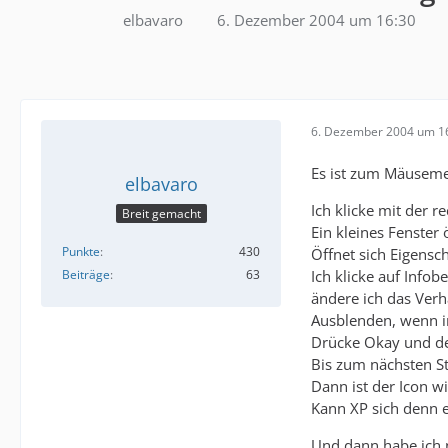
elbavaro
6. Dezember 2004 um 16:30
6. Dezember 2004 um 1
Es ist zum Mäuseme
elbavaro
Ich klicke mit der r
Breit gemacht
Ein kleines Fenster 
Punkte
430
Öffnet sich Eigensc
Ich klicke auf Info
Beiträge
63
ändere ich das Verh
Ausblenden, wenn i
Drücke Okay und der 
Bis zum nächsten St
Dann ist der Icon w
Kann XP sich denn e
Und dann habe ich n