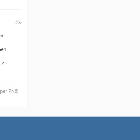
#3
ei
nen
per PN!!!