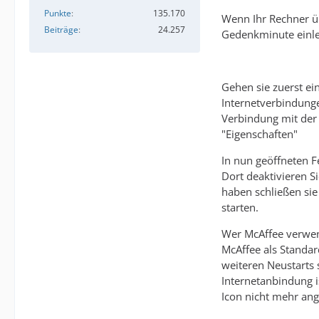
Punkte
135.170
Wenn Ihr Rechner ü
Beiträge
24.257
Gedenkminute einle
Gehen sie zuerst ei
Internetverbindung
Verbindung mit der
"Eigenschaften"
In nun geöffneten 
Dort deaktivieren S
haben schließen sie
starten.
Wer McAffee verwen
McAffee als Standard
weiteren Neustarts 
Internetanbindung is
Icon nicht mehr ang