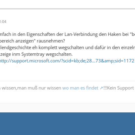
1:04
nfach in den Eigenschaften der Lan-Verbindung den Haken bei "b
bereich anzeigen" rausnehmen?
lendgeschichte eh komplett wegschalten und dafür in den einzel
eige inm Systemtray wegschalten.
http://support.microsoft.com/?scid=kb;de;28…73&amp;sid=1172
es wissen,man muß nur wissen
wo man es findet
!!!Kein Support 