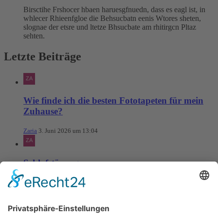
Birsctihe Frshocer hbaen haruesgfnuedn, dass es eagl ist, in
whlecer Rhieenfgloe die Behsucbatn eenis Wtores sheten,
slognae der etsre und ltetze Bhsucbate am rhitirgcn Pltaz
sehten.
Letzte Beiträge
Wie finde ich die besten Fototapeten für mein
Zuhause?
Zaria
3. Juni 2026 um 13:04
Schlafstörungen
Zaria
3. Juni 2026 um 13:03
Ms word to PDF