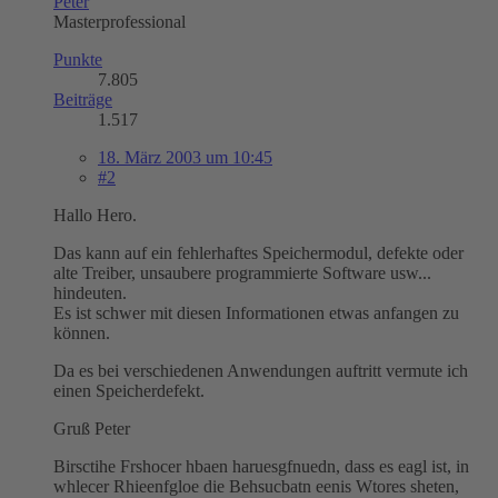
Peter
Masterprofessional
Punkte
7.805
Beiträge
1.517
18. März 2003 um 10:45
#2
Hallo Hero.
Das kann auf ein fehlerhaftes Speichermodul, defekte oder
alte Treiber, unsaubere programmierte Software usw...
hindeuten.
Es ist schwer mit diesen Informationen etwas anfangen zu
können.
Da es bei verschiedenen Anwendungen auftritt vermute ich
einen Speicherdefekt.
Gruß Peter
Birsctihe Frshocer hbaen haruesgfnuedn, dass es eagl ist, in
whlecer Rhieenfgloe die Behsucbatn eenis Wtores sheten,