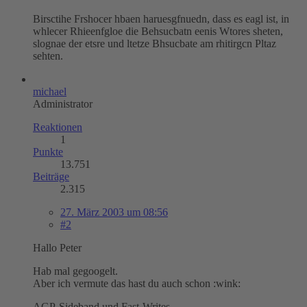
Birsctihe Frshocer hbaen haruesgfnuedn, dass es eagl ist, in
whlecer Rhieenfgloe die Behsucbatn eenis Wtores sheten,
slognae der etsre und ltetze Bhsucbate am rhitirgcn Pltaz
sehten.
michael
Administrator
Reaktionen
1
Punkte
13.751
Beiträge
2.315
27. März 2003 um 08:56
#2
Hallo Peter
Hab mal gegoogelt.
Aber ich vermute das hast du auch schon :wink:
AGP-Sideband und Fast-Writes