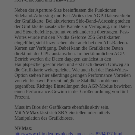
Neben der Aperture-Size beeinflussen die Funktionen
Sideband-Adressing und Fast-Writes den AGP-Datenverkehr
der Grafikkarte. Bei aktiviertem Side-Band-Adressing stehen
der Grafikkarte zusätzliche Kanäle zur Verfügung, um Daten
und Steuerbefehle getrennt voneinander zu übertragen. Fast-
Writes wurde mit den Nvidia-Geforce-256-Grafikkarten
eingeführt, steht inzwischen aber auch bei den ATI-Radeon-
Karten zur Verfügung. Dabei kann die Grafikkarte Daten
direkt mit der CPU austauschen. Im herkömmlichen AGP-
Betrieb werden die Daten dagegen zunächst in den
Hauptspeicher geschrieben und erst nach diesem Umweg an
die Grafikkarte weitergeleitet. Wie auch bei der Fast-Writes-
Option stehen hier allerdings geringen Performance-Vorteilen
von ein bis zwei Prozent mögliche Stabilitätsproblemen
gegenüber. Richtige Einstellungen des AGP-Modus bewirken
einen Performance-Gewinn in der Größenordnung von fünf
Prozent.
Muss im Bios der Grafikkarte ebenfalls aktiv sein.
Mit
NVMax
lässt sich SBA einstellen oder mittels
Manipulation des Grafikbioses.
NVMax:
http://www.chip.de/downloads_upda…es_8594977.html