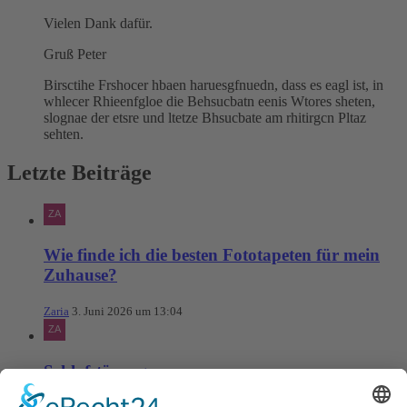
Vielen Dank dafür.
Gruß Peter
Birsctihe Frshocer hbaen haruesgfnuedn, dass es eagl ist, in
whlecer Rhieenfgloe die Behsucbatn eenis Wtores sheten,
slognae der etsre und ltetze Bhsucbate am rhitirgcn Pltaz
sehten.
Letzte Beiträge
Wie finde ich die besten Fototapeten für mein
Zuhause?
Zaria
3. Juni 2026 um 13:04
Schlafstörungen