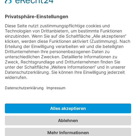
Zaria
3. Juni 2026 um 13:03
Ms word to PDF
Manuellsen
28. Mai 2026 um 10:31
Künstliche Intelligenz in der
Plattformentwicklung
MasonOgden
24. August 2025 um 10:58
Was habt ihr euch zuletzt gekauft?
LarsKlars
3. März 2025 um 10:08
Kontakt
Impressum
Datenschutzerklärung
Nutzungsbedingungen