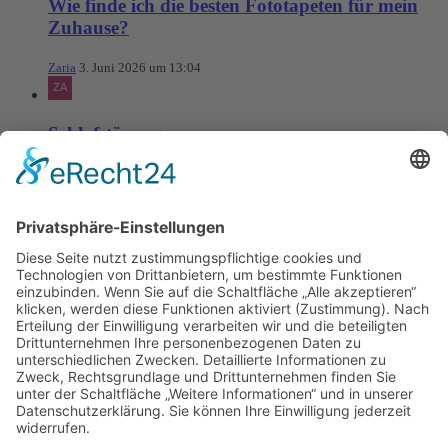
Wie finde ich die besten Fototapeten für mein
Zuhause?
Zaria
3. Juni 2026 um 13:04
Schlafstörungen
Zaria
3. Juni 2026 um 13:03
Ms word to PDF
Manuellsen
28. Mai 2026 um 10:31
Künstliche Intelligenz in der
Plattformentwicklung
MasonOgden
24. August 2025 um 10:58