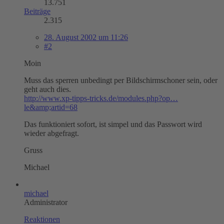
13.751
Beiträge
2.315
28. August 2002 um 11:26
#2
Moin
Muss das sperren unbedingt per Bildschirmschoner sein, oder
geht auch dies.
http://www.xp-tipps-tricks.de/modules.php?op…
le&amp;artid=68
Das funktioniert sofort, ist simpel und das Passwort wird
wieder abgefragt.
Gruss
Michael
michael
Administrator
Reaktionen