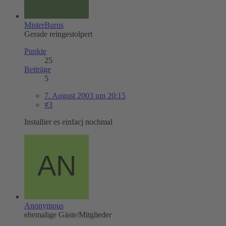
MisterBurns
Gerade reingestolpert
Punkte
25
Beiträge
5
7. August 2003 um 20:15
#3
Installier es einfacj nochmal
Anonymous
ehemalige Gäste/Mitglieder