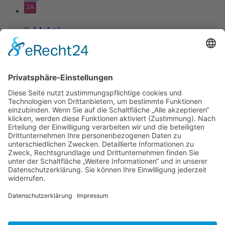
Schlafstörungen
Zaria
3. Juni 2026 um 13:03
Ms word to PDF
Manuellsen
28. Mai 2026 um 10:31
Künstliche Intelligenz in der
Plattformentwicklung
MasonOgden
24. August 2025 um 10:58
Was habt ihr euch zuletzt gekauft?
LarsKlars
3. März 2025 um 10:08