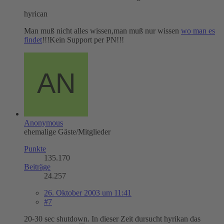
hyrican
Man muß nicht alles wissen,man muß nur wissen
wo man es
findet
!!!Kein Support per PN!!!
Anonymous
ehemalige Gäste/Mitglieder
Punkte
135.170
Beiträge
24.257
26. Oktober 2003 um 11:41
#7
20-30 sec shutdown. In dieser Zeit dursucht hyrikan das