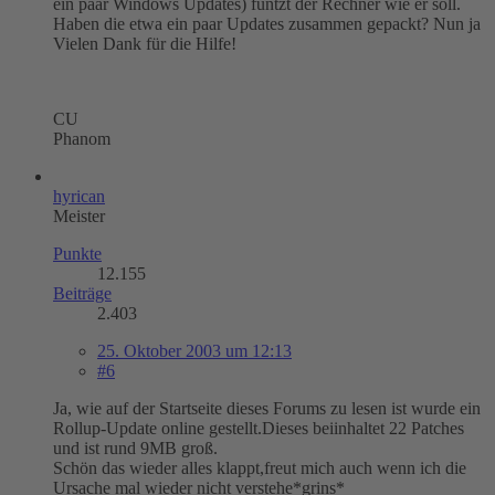
ein paar Windows Updates) funtzt der Rechner wie er soll.
Haben die etwa ein paar Updates zusammen gepackt? Nun ja
Vielen Dank für die Hilfe!
CU
Phanom
hyrican
Meister
Punkte
12.155
Beiträge
2.403
25. Oktober 2003 um 12:13
#6
Ja, wie auf der Startseite dieses Forums zu lesen ist wurde ein
Rollup-Update online gestellt.Dieses beiinhaltet 22 Patches
und ist rund 9MB groß.
Schön das wieder alles klappt,freut mich auch wenn ich die
Ursache mal wieder nicht verstehe*grins*