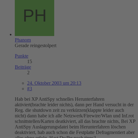
Phanom
Gerade reingestolpert
Punkte
15
Beiträge
2
24. Oktober 2003 um 20:13
#3
Hab bei XP AntiSpy schnelles Herunterfahren
aktiviert(brachte leider nichts), dann per Hand versucht in der
Reg. die shutdown zeit zu verkürzen(klappte leider auch
nicht) dann habe ich alle Netzwerk/Firewire/Wlan und Inf.rot
schnittstellen/Karten deatkiviert, all das brachte nichts, Bei XP
AntiSpy Auslagerungsdatei beim Herunterfahren löschen
deaktiviert, hab auch schon die Festplatte Defragmentiert aber
alles ohne erfolg. Hast Du/Ihr noch tipps?