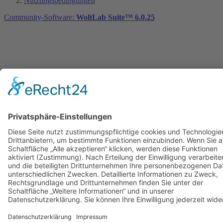
Nutzungsbedingungen
Community-Software:
WoltLab Suite™ 6.0.25