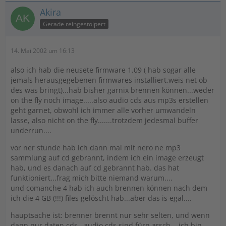
Akira
Gerade reingestolpert
14. Mai 2002 um 16:13
also ich hab die neusete firmware 1.09 ( hab sogar alle
jemals herausgegebenen firmwares installiert,weis net ob
des was bringt)...hab bisher garnix brennen können...weder
on the fly noch image.....also audio cds aus mp3s erstellen
geht garnet, obwohl ich immer alle vorher umwandeln
lasse, also nicht on the fly.......trotzdem jedesmal buffer
underrun....
vor ner stunde hab ich dann mal mit nero ne mp3
sammlung auf cd gebrannt, indem ich ein image erzeugt
hab, und es danach auf cd gebrannt hab. das hat
funktioniert...frag mich bitte niemand warum....
und comanche 4 hab ich auch brennen können nach dem
ich die 4 GB (!!!) files gelöscht hab...aber das is egal....
hauptsache ist: brenner brennt nur sehr selten, und wenn
dann nur daten cds...audio cds sind fürn arsch....ich bin