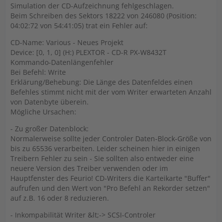
Simulation der CD-Aufzeichnung fehlgeschlagen.
Beim Schreiben des Sektors 18222 von 246080 (Position:
04:02:72 von 54:41:05) trat ein Fehler auf:
CD-Name: Various - Neues Projekt
Device: [0, 1, 0] (H:) PLEXTOR - CD-R PX-W8432T
Kommando-Datenlängenfehler
Bei Befehl: Write
Erklärung/Behebung: Die Länge des Datenfeldes einen
Befehles stimmt nicht mit der vom Writer erwarteten Anzahl
von Datenbyte überein.
Mögliche Ursachen:
- Zu großer Datenblock:
Normalerweise sollte jeder Controler Daten-Block-Größe von
bis zu 65536 verarbeiten. Leider scheinen hier in einigen
Treibern Fehler zu sein - Sie sollten also entweder eine
neuere Version des Treiber verwenden oder im
Hauptfenster des Feurio! CD-Writers die Karteikarte "Buffer"
aufrufen und den Wert von "Pro Befehl an Rekorder setzen"
auf z.B. 16 oder 8 reduzieren.
- Inkompabilität Writer &lt;-> SCSI-Controler