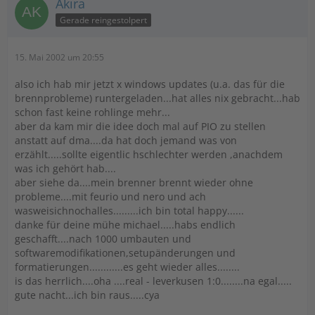
Akira
Gerade reingestolpert
15. Mai 2002 um 20:55
also ich hab mir jetzt x windows updates (u.a. das für die
brennprobleme) runtergeladen...hat alles nix gebracht...hab
schon fast keine rohlinge mehr...
aber da kam mir die idee doch mal auf PIO zu stellen
anstatt auf dma....da hat doch jemand was von
erzählt.....sollte eigentlic hschlechter werden ,anachdem
was ich gehört hab....
aber siehe da....mein brenner brennt wieder ohne
probleme....mit feurio und nero und ach
wasweisichnochalles.........ich bin total happy......
danke für deine mühe michael.....habs endlich
geschafft....nach 1000 umbauten und
softwaremodifikationen,setupänderungen und
formatierungen............es geht wieder alles........
is das herrlich....oha ....real - leverkusen 1:0........na egal.....
gute nacht...ich bin raus.....cya