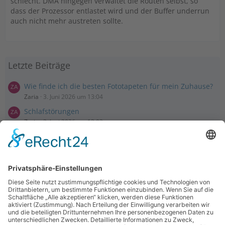
schlecht. DMA hingegen verwaltet die Routen selbst, so
dass der Prozessor entlastet wird und der Buffer underrun
auch nicht mehr austreten sollte.
Letzte Beiträge
Wie finde ich die besten Fototapeten für mein Zuhause?
Zaria
3. Juni 2026 um 13:04
Schlafstörungen
Zaria
3. Juni 2026 um 13:03
Ms word to PDF
Manuellsen
28. Mai 2026 um 10:31
Künstliche Intelligenz in der Plattformentwicklung
MasonOgden
24. August 2025 um 10:58
Was habt ihr euch zuletzt gekauft?
LarsKlars
3. März 2025 um 10:08