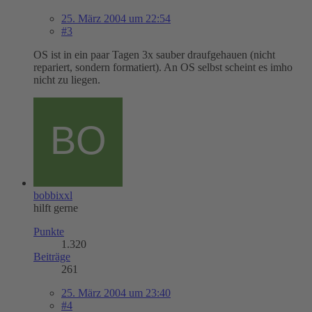
25. März 2004 um 22:54
#3
OS ist in ein paar Tagen 3x sauber draufgehauen (nicht
repariert, sondern formatiert). An OS selbst scheint es imho
nicht zu liegen.
bobbixxl
hilft gerne
Punkte
1.320
Beiträge
261
25. März 2004 um 23:40
#4