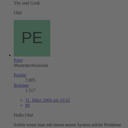
Thx und Gruß
Olaf
Peter
Masterprofessional
Punkte
7.805
Beiträge
1.517
31. März 2004 um 10:32
#9
Hallo Olaf.
Schön wenn man mit einem neuen System solche Probleme