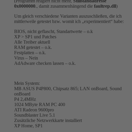
(Programm reagiert nicht mehr,
Stillstandadresse
0x0000000
., damit zusammenhängend die
faultrep.dll
)
Um gleich verschiedene Varianten auszuschließen, die ich
mittlerweile getestet bzw. womit ich „experimentiert“ habe:
BIOS, nicht geflascht, Standartwerte – o.k
XP > SP1 und Patches
Alle Treiber aktuell
RAM getestet – o.k.
Festplatten – o.k.
Virus – Nein
AdAdware checken lassen – o.k.
Mein System:
MB ASUS P4P800, Chipsatz 865; LAN onBoard, Sound
onBoard
P4 2,4MHz
1024 MByte RAM PC 400
ATI Radeon 9600pro
Soundblaster Live 5.1
Zusätzliche Netzwerkkarte installiert
XP Home, SP1