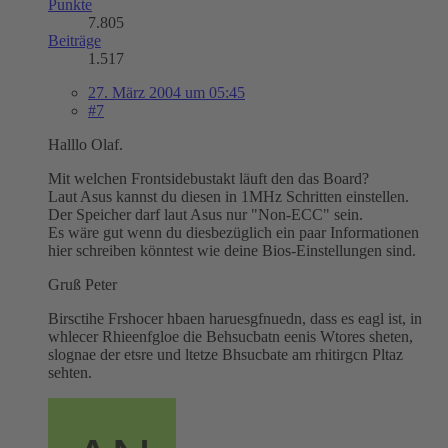
Punkte
7.805
Beiträge
1.517
27. März 2004 um 05:45
#7
Halllo Olaf.
Mit welchen Frontsidebustakt läuft den das Board?
Laut Asus kannst du diesen in 1MHz Schritten einstellen.
Der Speicher darf laut Asus nur "Non-ECC" sein.
Es wäre gut wenn du diesbezüglich ein paar Informationen
hier schreiben könntest wie deine Bios-Einstellungen sind.
Gruß Peter
Birsctihe Frshocer hbaen haruesgfnuedn, dass es eagl ist, in
whlecer Rhieenfgloe die Behsucbatn eenis Wtores sheten,
slognae der etsre und ltetze Bhsucbate am rhitirgcn Pltaz
sehten.