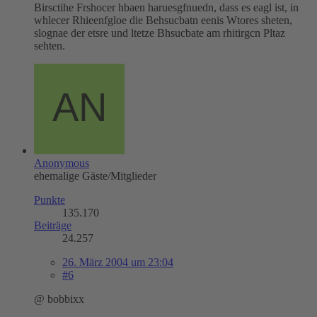
Birsctihe Frshocer hbaen haruesgfnuedn, dass es eagl ist, in
whlecer Rhieenfgloe die Behsucbatn eenis Wtores sheten,
slognae der etsre und ltetze Bhsucbate am rhitirgcn Pltaz
sehten.
Anonymous
ehemalige Gäste/Mitglieder
Punkte
135.170
Beiträge
24.257
26. März 2004 um 23:04
#6
@ bobbixx