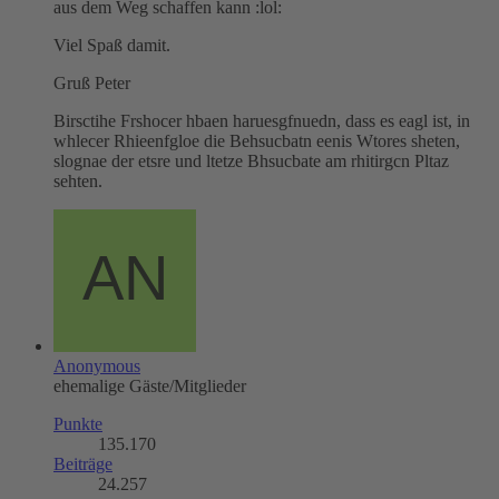
aus dem Weg schaffen kann :lol:
Viel Spaß damit.
Gruß Peter
Birsctihe Frshocer hbaen haruesgfnuedn, dass es eagl ist, in
whlecer Rhieenfgloe die Behsucbatn eenis Wtores sheten,
slognae der etsre und ltetze Bhsucbate am rhitirgcn Pltaz
sehten.
Anonymous
ehemalige Gäste/Mitglieder
Punkte
135.170
Beiträge
24.257