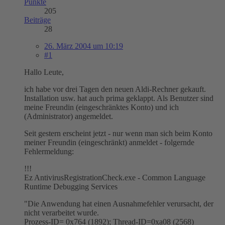
Punkte
205
Beiträge
28
26. März 2004 um 10:19
#1
Hallo Leute,
ich habe vor drei Tagen den neuen Aldi-Rechner gekauft.
Installation usw. hat auch prima geklappt. Als Benutzer sind
meine Freundin (eingeschränktes Konto) und ich
(Administrator) angemeldet.
Seit gestern erscheint jetzt - nur wenn man sich beim Konto
meiner Freundin (eingeschränkt) anmeldet - folgernde
Fehlermeldung:
!!!
Ez AntivirusRegistrationCheck.exe - Common Language
Runtime Debugging Services
"Die Anwendung hat einen Ausnahmefehler verursacht, der
nicht verarbeitet wurde.
Prozess-ID= 0x764 (1892); Thread-ID=0xa08 (2568)