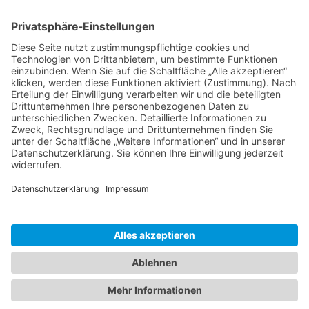
Ms word to PDF
Manuellsen
28. Mai 2026 um 10:31
Künstliche Intelligenz in der
Plattformentwicklung
MasonOgden
24. August 2025 um 10:58
Was habt ihr euch zuletzt gekauft?
LarsKlars
3. März 2025 um 10:08
Kontakt
Impressum
Datenschutzerklärung
Nutzungsbedingungen