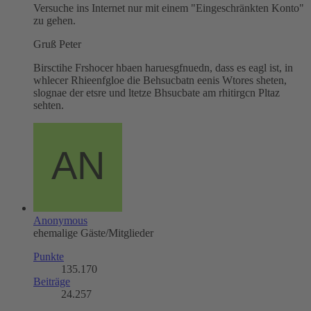
Versuche ins Internet nur mit einem "Eingeschränkten Konto"
zu gehen.
Gruß Peter
Birsctihe Frshocer hbaen haruesgfnuedn, dass es eagl ist, in
whlecer Rhieenfgloe die Behsucbatn eenis Wtores sheten,
slognae der etsre und ltetze Bhsucbate am rhitirgcn Pltaz
sehten.
Anonymous
ehemalige Gäste/Mitglieder
Punkte
135.170
Beiträge
24.257