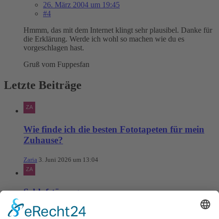
26. März 2004 um 19:45
#4
Hmmm, das mit dem Internet klingt sehr plausibel. Danke für
die Erklärung. Werde ich wohl so machen wie du es
vorgeschlagen hast.
Gruß vom Fuppesfan
Letzte Beiträge
Wie finde ich die besten Fototapeten für mein
Zuhause?
Zaria
3. Juni 2026 um 13:04
Schlafstörungen
Zaria
3. Juni 2026 um 13:03