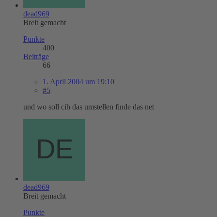
dead969
Breit gemacht
Punkte
400
Beiträge
66
1. April 2004 um 19:10
#5
und wo soll cih das umstellen finde das net
dead969
Breit gemacht
Punkte