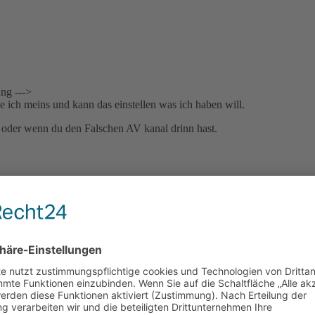
ung --->
e ich meins und kann das einstellen was ich haben will.
l oder wenn du den Falschen AV kanal drinn hast.