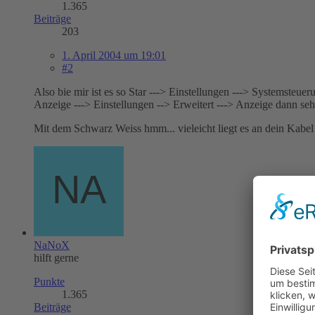
1.365
Beiträge
203
1. April 2004 um 19:01
#2
Also bie mir ist es so Star ---> Einstellungen ---> Systemsteuer
Anzeige ---> Einstellungen --> Erweitert ---> Anzeige dann seh
Mit dem Schwarz Weiss hmm... vieleicht liegt es an dein Kabe
NaNoX
hilft gerne
Punkte
1.365
Beiträge