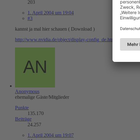
203
1. April 2004 um 19:04
#3
kannst ja mal hier schauen ( Download )
http://www.nvidia.de/object/display-config_de.html
Anonymous
ehemalige Gäste/Mitglieder
Punkte
135.170
Beiträge
24.257
1. April 2004 um 19:07