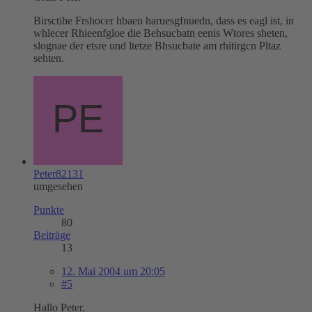
Birsctihe Frshocer hbaen haruesgfnuedn, dass es eagl ist, in
whlecer Rhieenfgloe die Behsucbatn eenis Wtores sheten,
slognae der etsre und ltetze Bhsucbate am rhitirgcn Pltaz
sehten.
Peter82131
umgesehen
Punkte
80
Beiträge
13
12. Mai 2004 um 20:05
#5
Hallo Peter,