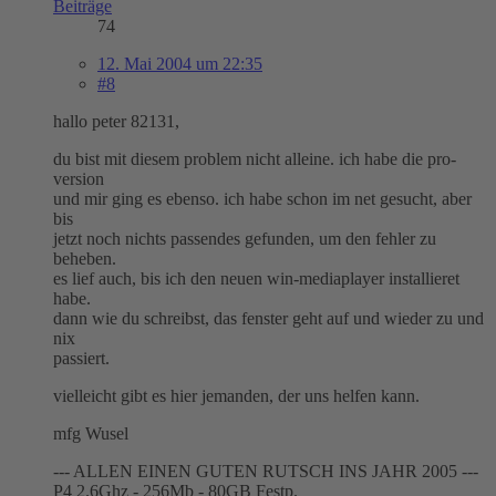
Beiträge
74
12. Mai 2004 um 22:35
#8
hallo peter 82131,
du bist mit diesem problem nicht alleine. ich habe die pro-
version
und mir ging es ebenso. ich habe schon im net gesucht, aber
bis
jetzt noch nichts passendes gefunden, um den fehler zu
beheben.
es lief auch, bis ich den neuen win-mediaplayer installieret
habe.
dann wie du schreibst, das fenster geht auf und wieder zu und
nix
passiert.
vielleicht gibt es hier jemanden, der uns helfen kann.
mfg Wusel
--- ALLEN EINEN GUTEN RUTSCH INS JAHR 2005 ---
P4 2.6Ghz - 256Mb - 80GB Festp.