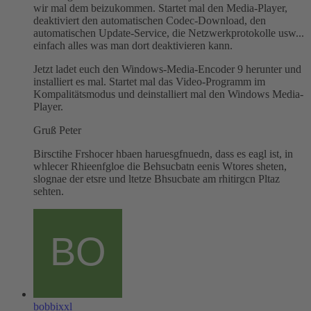
wir mal dem beizukommen. Startet mal den Media-Player,
deaktiviert den automatischen Codec-Download, den
automatischen Update-Service, die Netzwerkprotokolle usw...
einfach alles was man dort deaktivieren kann.
Jetzt ladet euch den Windows-Media-Encoder 9 herunter und
installiert es mal. Startet mal das Video-Programm im
Kompalitätsmodus und deinstalliert mal den Windows Media-
Player.
Gruß Peter
Birsctihe Frshocer hbaen haruesgfnuedn, dass es eagl ist, in
whlecer Rhieenfgloe die Behsucbatn eenis Wtores sheten,
slognae der etsre und ltetze Bhsucbate am rhitirgcn Pltaz
sehten.
bobbixxl