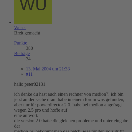
Wusel
Breit gemacht
Punkte
380
Beiträge
74
13. Mai 2004 um 21:33
#11
hallo peter82131,
ich denke du hast auch einen rechner von medion?! ich bin
jetzt an der sache dran. habe in einem forum was gefunden,
aber nur für powerdirector 2.0. habe bei medion angefragt
wegen 2.5 pro und hoffe auf
eine antwort.
die version 2.0 hatte die gleichen probleme und unter eingabe
der
medion-nr. bekommt man das patch, was für den pc zutrifft.