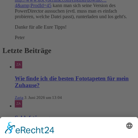
4&amp;ProdId=45
kann man sich seine Version des
PowerDirector aussuchen (evtl. muss man es einfach
probieren, welche Datei passt), runterladen und los geht's.
Danke für alle Eure Tipps!
Peter
Letzte Beiträge
Wie finde ich die besten Fototapeten für mein
Zuhause?
Zaria
3. Juni 2026 um 13:04
Schlafstörungen
Zaria
3. Juni 2026 um 13:03