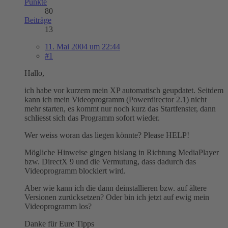
Punkte
80
Beiträge
13
11. Mai 2004 um 22:44
#1
Hallo,
ich habe vor kurzem mein XP automatisch geupdatet. Seitdem
kann ich mein Videoprogramm (Powerdirector 2.1) nicht
mehr starten, es kommt nur noch kurz das Startfenster, dann
schliesst sich das Programm sofort wieder.
Wer weiss woran das liegen könnte? Please HELP!
Mögliche Hinweise gingen bislang in Richtung MediaPlayer
bzw. DirectX 9 und die Vermutung, dass dadurch das
Videoprogramm blockiert wird.
Aber wie kann ich die dann deinstallieren bzw. auf ältere
Versionen zurücksetzen? Oder bin ich jetzt auf ewig mein
Videoprogramm los?
Danke für Eure Tipps