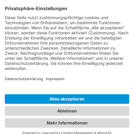
Ms word to PDF
Manuellsen
28. Mai 2026 um 10:31
Künstliche Intelligenz in der
Plattformentwicklung
MasonOgden
24. August 2025 um 10:58
Was habt ihr euch zuletzt gekauft?
LarsKlars
3. März 2025 um 10:08
Kontakt
Impressum
Datenschutzerklärung
Nutzungsbedingungen