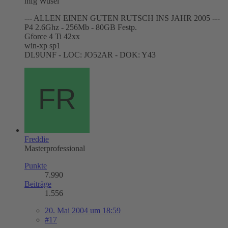
mfg Wusel
--- ALLEN EINEN GUTEN RUTSCH INS JAHR 2005 ---
P4 2.6Ghz - 256Mb - 80GB Festp.
Gforce 4 Ti 42xx
win-xp sp1
DL9UNF - LOC: JO52AR - DOK: Y43
Freddie
Masterprofessional
Punkte
7.990
Beiträge
1.556
20. Mai 2004 um 18:59
#17