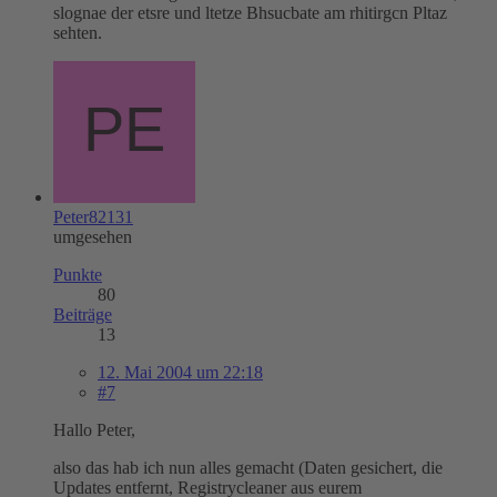
slognae der etsre und ltetze Bhsucbate am rhitirgcn Pltaz
sehten.
Peter82131
umgesehen
Punkte
80
Beiträge
13
12. Mai 2004 um 22:18
#7
Hallo Peter,
also das hab ich nun alles gemacht (Daten gesichert, die
Updates entfernt, Registrycleaner aus eurem