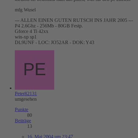
mfg Wusel
--- ALLEN EINEN GUTEN RUTSCH INS JAHR 2005 ---
P4 2.6Ghz - 256Mb - 80GB Festp.
Gforce 4 Ti 42xx
win-xp sp1
DL9UNF - LOC: JO52AR - DOK: Y43
Peter82131
umgesehen
Punkte
80
Beiträge
13
16. Mai 2004 um 23:47