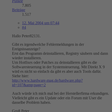
Punkte
7.805
Beiträge
1.517
12. Mai 2004 um 07:44
#4
Hallo Peter82131.
Gibt es irgendwelche Fehlermeldungen in der
Ereignissanzeige?
Erst das Programm deinstallieren, Registry säubern und dann
wieder installieren.
Um Hotfixes oder Patches zu deinstallieren gibt es die
Softwaresteuerung in der Systemsteuerung. Mit Direkt X 9
wird es nicht so einfach da gibt es aber auch Tools dafür.
Siehe hier:
http://www.hardware-mag.de/hardware.php?
id=107&amp;page=2
Auch würde ich mich mal bei der Herstellerfirma erkundigen.
Vielleicht gibt es ein Update oder ein Forum mit User die
dasselbe Problem haben.
Gruß Peter