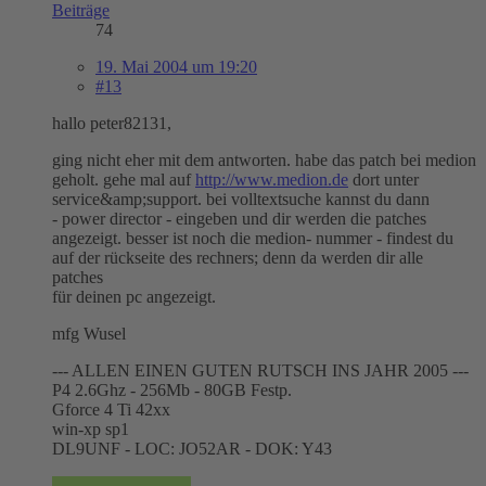
Beiträge
74
19. Mai 2004 um 19:20
#13
hallo peter82131,
ging nicht eher mit dem antworten. habe das patch bei medion
geholt. gehe mal auf
http://www.medion.de
dort unter
service&amp;support. bei volltextsuche kannst du dann
- power director - eingeben und dir werden die patches
angezeigt. besser ist noch die medion- nummer - findest du
auf der rückseite des rechners; denn da werden dir alle
patches
für deinen pc angezeigt.
mfg Wusel
--- ALLEN EINEN GUTEN RUTSCH INS JAHR 2005 ---
P4 2.6Ghz - 256Mb - 80GB Festp.
Gforce 4 Ti 42xx
win-xp sp1
DL9UNF - LOC: JO52AR - DOK: Y43