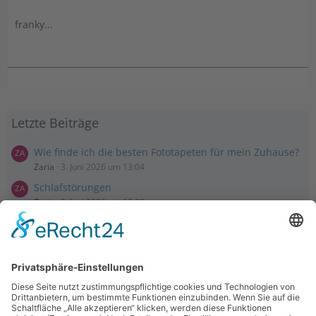
franky...
Letzte Beiträge
Wie finde ich die besten Fototapeten für mein Zuhause?
Zaria
3. Juni 2026 um 13:04
Schlafstörungen
Zaria
3. Juni 2026 um 13:03
Ms word to PDF
Manuellsen
28. Mai 2026 um 10:31
Künstliche Intelligenz in der Plattformentwicklung
MasonOgden
24. August 2025 um 10:58
Was habt ihr euch zuletzt gekauft?
LarsKlars
3. März 2025 um 10:08