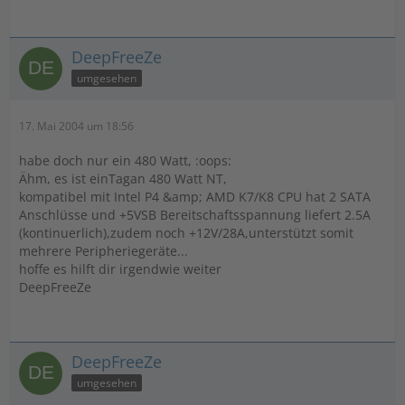
DeepFreeZe
umgesehen
17. Mai 2004 um 18:56
habe doch nur ein 480 Watt, :oops:
Ähm, es ist einTagan 480 Watt NT,
kompatibel mit Intel P4 &amp; AMD K7/K8 CPU hat 2 SATA
Anschlüsse und +5VSB Bereitschaftsspannung liefert 2.5A
(kontinuerlich),zudem noch +12V/28A,unterstützt somit
mehrere Peripheriegeräte...
hoffe es hilft dir irgendwie weiter
DeepFreeZe
DeepFreeZe
umgesehen