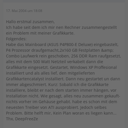
17. Mai 2004 um 18:08
Hallo erstmal zusammen,
Ich habe seit dem ich mir nen Rechner zusammengestellt
ein Problem mit meiner Grafikkarte.
Folgendes:
Habe das Mainboard (ASUS P4P800-E Deluxe) eingebastelt,
P4 Prozessor draufgemacht,2x160 GB Festplatten &amp;
Combo Laufwerk rein geschoben, 256 DDR Ram raufgesetzt,
alles mit dem 500 Watt Netzteil verkabelt dann die
Grafikkarte eingesetzt. Gestartet, Windows XP Proffesional
installiert und als alles lief, den mitgelieferten
Grafikkartencatalyst installiert. Dann neu gestartet un dann
immer abgeschmiert. Kurz: Sobald ich die Grafikkarte
installiere, bleibt er nach dem starten immer hängen, vor
Installation nicht. Wie gesagt, alles neu zusammen gekauft-
nichts vorher im Gehäuse gehabt. habe es schon mit dem
neuesten Treiber von ATI ausprobiert. Jedoch selbes
Problem. Bitte helft mir, Kein Plan woran es liegen kann...
Thx, DeepFreeZe