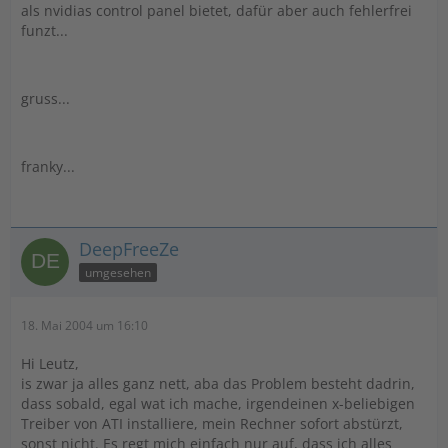
als nvidias control panel bietet, dafür aber auch fehlerfrei
funzt...
gruss...
franky...
DeepFreeZe
umgesehen
18. Mai 2004 um 16:10
Hi Leutz,
is zwar ja alles ganz nett, aba das Problem besteht dadrin,
dass sobald, egal wat ich mache, irgendeinen x-beliebigen
Treiber von ATI installiere, mein Rechner sofort abstürzt,
sonst nicht. Es regt mich einfach nur auf, dass ich alles