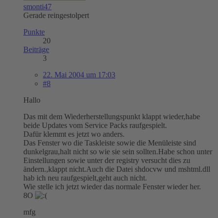
smonti47
Gerade reingestolpert
Punkte
20
Beiträge
3
22. Mai 2004 um 17:03
#8
Hallo
Das mit dem Wiederherstellungspunkt klappt wieder,habe
beide Updates vom Service Packs raufgespielt.
Dafür klemmt es jetzt wo anders.
Das Fenster wo die Taskleiste sowie die Menüleiste sind
dunkelgrau,halt nicht so wie sie sein sollten.Habe schon unter
Einstellungen sowie unter der registry versucht dies zu
ändern.,klappt nicht.Auch die Datei shdocvw und mshtml.dll
hab ich neu raufgespielt,geht auch nicht.
Wie stelle ich jetzt wieder das normale Fenster wieder her.
8O
mfg