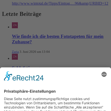
http://www.wintotal.de/Tipps/Eintrag.…96&amp;URBID=12
Letzte Beiträge
Wie finde ich die besten Fototapeten für mein
Zuhause?
Zaria
3. Juni 2026 um 13:04
Schlafstörungen
Zaria
3. Juni 2026 um 13:03
Ms word to PDF
Manuellsen
28. Mai 2026 um 10:31