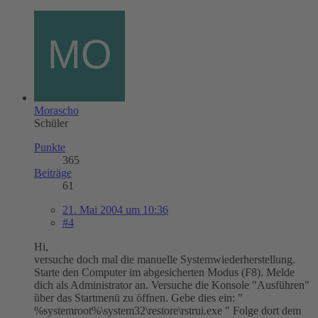
Morascho
Schüler
Punkte
365
Beiträge
61
21. Mai 2004 um 10:36
#4
Hi,
versuche doch mal die manuelle Systemwiederherstellung.
Starte den Computer im abgesicherten Modus (F8). Melde
dich als Administrator an. Versuche die Konsole "Ausführen"
über das Startmenü zu öffnen. Gebe dies ein: "
%systemroot%\system32\restore\rstrui.exe " Folge dort dem