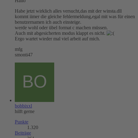
Hallo
Habe jetzt wirklich alles versucht,das mit der winsta.dll
kommt iimer die gleiche fehlermeldung,egal mit was für einen
benutzernamen ich auch einsteige.
werde wohl oder übel format c machen müssen.
Auch mit abgesicherten modus klappt es nicht.
Ergo wartet wieder mal viel arbeit auf mich.
mfg
smonti47
bobbixxl
hilft gerne
Punkte
1.320
Beiträge