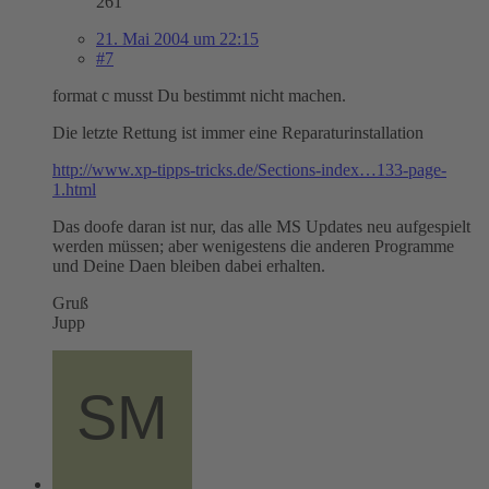
261
21. Mai 2004 um 22:15
#7
format c musst Du bestimmt nicht machen.
Die letzte Rettung ist immer eine Reparaturinstallation
http://www.xp-tipps-tricks.de/Sections-index…133-page-
1.html
Das doofe daran ist nur, das alle MS Updates neu aufgespielt
werden müssen; aber wenigestens die anderen Programme
und Deine Daen bleiben dabei erhalten.
Gruß
Jupp