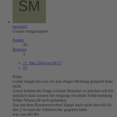
smonti47
Gerade reingestolpert
Punkte
20
Beiträge
3
21. Mai 2004 um 08:57
#3
Hallo
Leider klappt das was ich laut obiger Meldung gemacht habe
nicht.
Zuerst kommt die Frage welcher Benutzer es machen soll.Ich
natürlich dann kommt die eingangs erwähnte Fehlermeldung
Fehler Winsta.dll nicht gefunden.
Das mit dem Benutzerwechsel klappt auch nicht obwohl ich
den 2 Acount die Adminrechte gegeben habe.
was nun 8O 8O