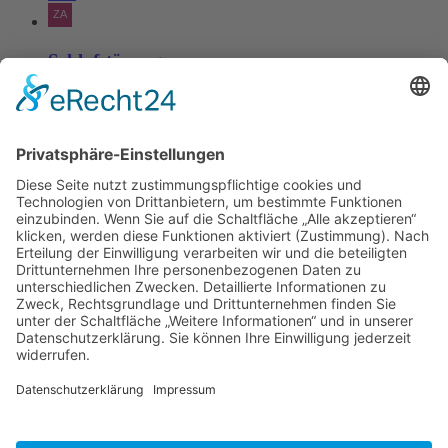
Schlafstörungen
Zaria
3. Juni 2026 um 13:03
Ms word to PDF
Manuellsen
28. Mai 2026 um 10:31
Künstliche Intelligenz in der
Plattformentwicklung
MasonOgden
24. August 2025 um 10:58
Was habt ihr euch zuletzt gekauft?
LarsKlars
3. März 2025 um 10:08