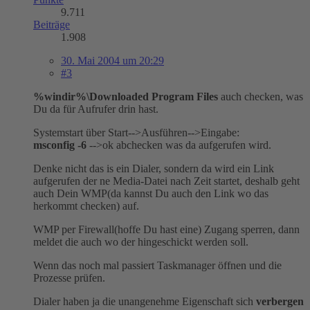
9.711
Beiträge
1.908
30. Mai 2004 um 20:29
#3
%windir%\Downloaded Program Files
auch checken, was
Du da für Aufrufer drin hast.
Systemstart über Start-->Ausführen-->Eingabe:
msconfig -6
-->ok abchecken was da aufgerufen wird.
Denke nicht das is ein Dialer, sondern da wird ein Link
aufgerufen der ne Media-Datei nach Zeit startet, deshalb geht
auch Dein WMP(da kannst Du auch den Link wo das
herkommt checken) auf.
WMP per Firewall(hoffe Du hast eine) Zugang sperren, dann
meldet die auch wo der hingeschickt werden soll.
Wenn das noch mal passiert Taskmanager öffnen und die
Prozesse prüfen.
Dialer haben ja die unangenehme Eigenschaft sich
verbergen