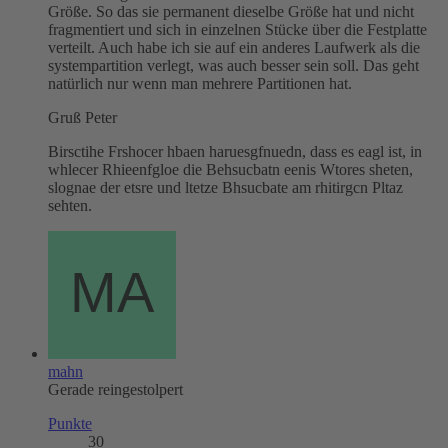
Größe. So das sie permanent dieselbe Größe hat und nicht
fragmentiert und sich in einzelnen Stücke über die Festplatte
verteilt. Auch habe ich sie auf ein anderes Laufwerk als die
systempartition verlegt, was auch besser sein soll. Das geht
natürlich nur wenn man mehrere Partitionen hat.
Gruß Peter
Birsctihe Frshocer hbaen haruesgfnuedn, dass es eagl ist, in
whlecer Rhieenfgloe die Behsucbatn eenis Wtores sheten,
slognae der etsre und ltetze Bhsucbate am rhitirgcn Pltaz
sehten.
mahn
Gerade reingestolpert
Punkte
30