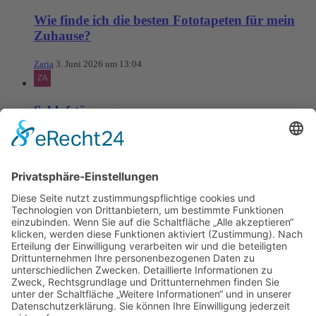
Wie finde ich die besten Fototapeten für mein
Zuhause?
Zaria
3. Juni 2026 um 13:04
Schlafstörungen
Zaria
3. Juni 2026 um 13:03
Ms word to PDF
Manuellsen
28. Mai 2026 um 10:31
Künstliche Intelligenz in der
Plattformentwicklung
MasonOgden
24. August 2025 um 10:58