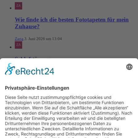
Wie finde ich die besten Fototapeten für mein
Zuhause?
Zaria
3. Juni 2026 um 13:04
Schlafstörungen
Zaria
3. Juni 2026 um 13:03
Ms word to PDF
Manuellsen
28. Mai 2026 um 10:31
Künstliche Intelligenz in der
Plattformentwicklung