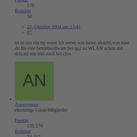
170
Beiträge
34
22. Oktober 2004 um 13:41
#7
ist ist nur ein tip wenn ich nerve war keine absicht,was hast
du für eine betriebsoftware bei sp2 ist WLAN schon mit
drin,tut mir leid auch bei cfos
Anonymous
ehemalige Gäste/Mitglieder
Punkte
135.170
Beiträge
24.257