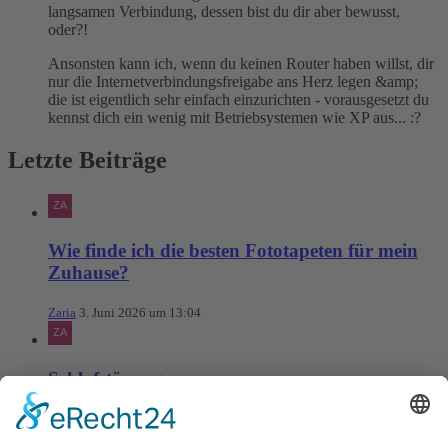
langsamen Verbindung, dessen bist du dir aber bewusst,
oder?!
Ansonsten kann ich, wenn du keinen Router haben willst, dir
nur die Internetverbindungsfreigabe ans Herz legen &amp;
die ist eigentlich sehr einfach einzurichten - vorausgesetzt du
kennst dich ein wenig mit Betriebsystemen wie XP aus... :?
Letzte Beiträge
Wie finde ich die besten Fototapeten für mein
Zuhause?
Zaria
3. Juni 2026 um 13:04
Schlafstörungen
Zaria
3. Juni 2026 um 13:03