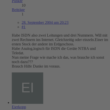
Punkte
10
Beiträge
1
28. September 2004 um 20:23
#1
Habe ISDN also zwei Leitungen und drei Nummern. Will mit
zwei Rechnern ins Internet. Gleichzeitig oder einzeln.Einer im
ersten Stock der andere im Erdgeschoss.
Habe Analog,logisch für ISDN die Geräte NTBA und
Teledat.
Nun meine Frage wie mache ich das, was brauche ich sonst
noch dazu???
Brauch Hilfe Danke im voraus.
Eierkopp