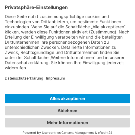
Ms word to PDF
Manuellsen
28. Mai 2026 um 10:31
Künstliche Intelligenz in der
Plattformentwicklung
MasonOgden
24. August 2025 um 10:58
Was habt ihr euch zuletzt gekauft?
LarsKlars
3. März 2025 um 10:08
Kontakt
Impressum
Datenschutzerklärung
Nutzungsbedingungen
Community-Software:
WoltLab Suite™ 6.0.25