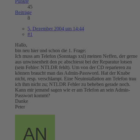
Punkte
45
Beiträge
8
5. Dezember 2004 um 14:44
#1
Hallo,
bin neu hier und schon die 1. Frage:
Ich muss am Telefon (Sonntags xxl) meinen Neffen, der gerne
aus unwissenheit den pc abschiesst bei der Reparatur lotsen
(sein Fehler: NTLDR fehlt). Um von der CD reparieren zu
können braucht man das Admin-Password. Hat der Knabe
nicht, resp. verschlampt. Eine Neuinstallation am Telefon trau
ich ihm nicht zu; NTLDR Fehler zu beheben gerade noch.
Kann mir jemand sagen wie er am Telefon an sein Admin-
Passwort kommt?
Danke
Peter