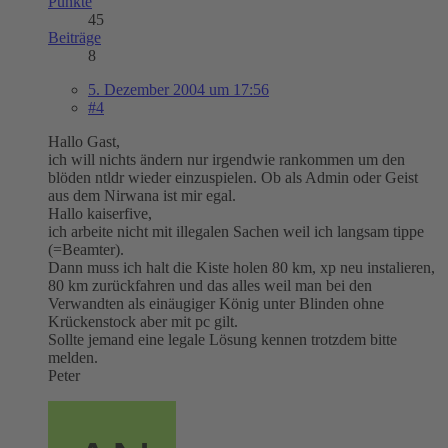
Punkte
45
Beiträge
8
5. Dezember 2004 um 17:56
#4
Hallo Gast,
ich will nichts ändern nur irgendwie rankommen um den
blöden ntldr wieder einzuspielen. Ob als Admin oder Geist
aus dem Nirwana ist mir egal.
Hallo kaiserfive,
ich arbeite nicht mit illegalen Sachen weil ich langsam tippe
(=Beamter).
Dann muss ich halt die Kiste holen 80 km, xp neu instalieren,
80 km zurückfahren und das alles weil man bei den
Verwandten als einäugiger König unter Blinden ohne
Krückenstock aber mit pc gilt.
Sollte jemand eine legale Lösung kennen trotzdem bitte
melden.
Peter