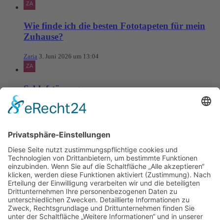
Wie finde ich die besten Fototapeten für mein
Zuhause?
Zaria
3. Juni 2026 um 13:04
Schlafstörungen
Zaria
3. Juni 2026 um 13:03
Ms word to PDF
Manuellsen
28. Mai 2026 um 10:31
Künstliche Intelligenz in der
Plattformentwicklung