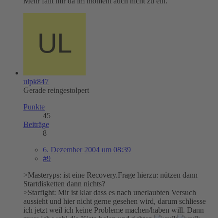
Mehr fällt mir da im moment auch nicht zu ein.
ulpk847
Gerade reingestolpert
Punkte
45
Beiträge
8
6. Dezember 2004 um 08:39
#9
>Masteryps: ist eine Recovery.Frage hierzu: nützen dann
Startdisketten dann nichts?
>Starfight: Mir ist klar dass es nach unerlaubten Versuch
aussieht und hier nicht gerne gesehen wird, darum schliesse
ich jetzt weil ich keine Probleme machen/haben will. Dann