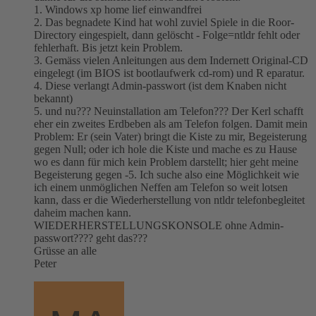
1. Windows xp home lief einwandfrei
2. Das begnadete Kind hat wohl zuviel Spiele in die Roor-
Directory eingespielt, dann gelöscht - Folge=ntldr fehlt oder
fehlerhaft. Bis jetzt kein Problem.
3. Gemäss vielen Anleitungen aus dem Indernett Original-CD
eingelegt (im BIOS ist bootlaufwerk cd-rom) und R eparatur.
4. Diese verlangt Admin-passwort (ist dem Knaben nicht
bekannt)
5. und nu??? Neuinstallation am Telefon??? Der Kerl schafft
eher ein zweites Erdbeben als am Telefon folgen. Damit mein
Problem: Er (sein Vater) bringt die Kiste zu mir, Begeisterung
gegen Null; oder ich hole die Kiste und mache es zu Hause
wo es dann für mich kein Problem darstellt; hier geht meine
Begeisterung gegen -5. Ich suche also eine Möglichkeit wie
ich einem unmöglichen Neffen am Telefon so weit lotsen
kann, dass er die Wiederherstellung von ntldr telefonbegleitet
daheim machen kann.
WIEDERHERSTELLUNGSKONSOLE ohne Admin-
passwort???? geht das???
Grüsse an alle
Peter