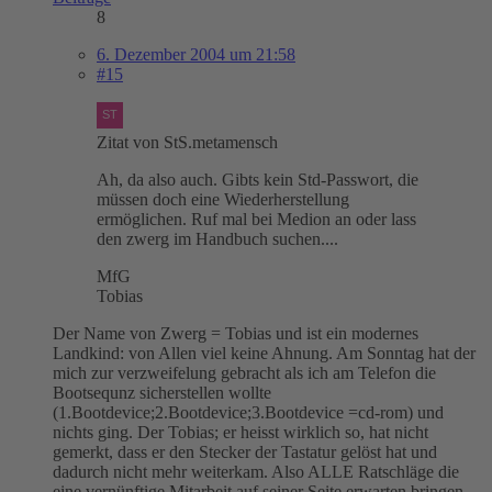
8
6. Dezember 2004 um 21:58
#15
Zitat von StS.metamensch
Ah, da also auch. Gibts kein Std-Passwort, die
müssen doch eine Wiederherstellung
ermöglichen. Ruf mal bei Medion an oder lass
den zwerg im Handbuch suchen....
MfG
Tobias
Der Name von Zwerg = Tobias und ist ein modernes
Landkind: von Allen viel keine Ahnung. Am Sonntag hat der
mich zur verzweifelung gebracht als ich am Telefon die
Bootsequnz sicherstellen wollte
(1.Bootdevice;2.Bootdevice;3.Bootdevice =cd-rom) und
nichts ging. Der Tobias; er heisst wirklich so, hat nicht
gemerkt, dass er den Stecker der Tastatur gelöst hat und
dadurch nicht mehr weiterkam. Also ALLE Ratschläge die
eine vernünftige Mitarbeit auf seiner Seite erwarten bringen