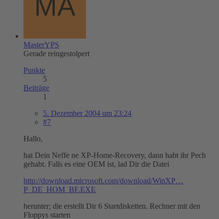
MasterYPS
Gerade reingestolpert
Punkte
5
Beiträge
1
5. Dezember 2004 um 23:24
#7
Hallo,
hat Dein Neffe ne XP-Home-Recovery, dann habt ihr Pech
gehabt. Falls es eine OEM ist, lad Dir die Datei
http://download.microsoft.com/download/WinXP…
P_DE_HOM_BF.EXE
herunter; die erstellt Dir 6 Startdisketten. Rechner mit den
Floppys starten