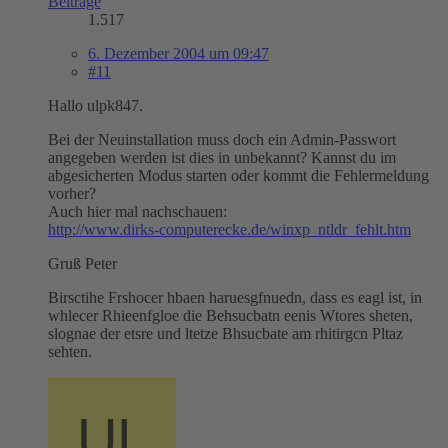
Beiträge
1.517
6. Dezember 2004 um 09:47
#11
Hallo ulpk847.
Bei der Neuinstallation muss doch ein Admin-Passwort
angegeben werden ist dies in unbekannt? Kannst du im
abgesicherten Modus starten oder kommt die Fehlermeldung
vorher?
Auch hier mal nachschauen:
http://www.dirks-computerecke.de/winxp_ntldr_fehlt.htm
Gruß Peter
Birsctihe Frshocer hbaen haruesgfnuedn, dass es eagl ist, in
whlecer Rhieenfgloe die Behsucbatn eenis Wtores sheten,
slognae der etsre und ltetze Bhsucbate am rhitirgcn Pltaz
sehten.