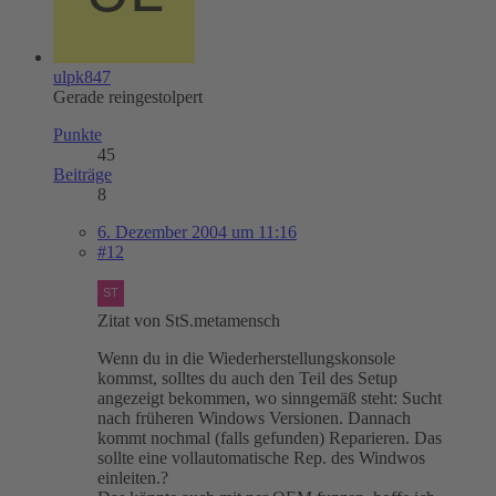
ulpk847
Gerade reingestolpert
Punkte
45
Beiträge
8
6. Dezember 2004 um 11:16
#12
Zitat von StS.metamensch
Wenn du in die Wiederherstellungskonsole
kommst, solltes du auch den Teil des Setup
angezeigt bekommen, wo sinngemäß steht: Sucht
nach früheren Windows Versionen. Dannach
kommt nochmal (falls gefunden) Reparieren. Das
sollte eine vollautomatische Rep. des Windwos
einleiten.?