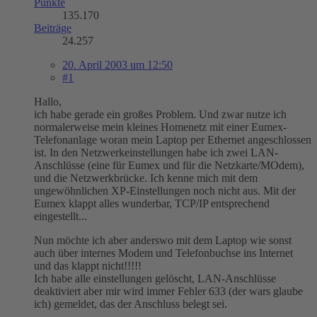
Punkte
135.170
Beiträge
24.257
20. April 2003 um 12:50
#1
Hallo,
ich habe gerade ein großes Problem. Und zwar nutze ich
normalerweise mein kleines Homenetz mit einer Eumex-
Telefonanlage woran mein Laptop per Ethernet angeschlossen
ist. In den Netzwerkeinstellungen habe ich zwei LAN-
Anschlüsse (eine für Eumex und für die Netzkarte/MOdem),
und die Netzwerkbrücke. Ich kenne mich mit dem
ungewöhnlichen XP-Einstellungen noch nicht aus. Mit der
Eumex klappt alles wunderbar, TCP/IP entsprechend
eingestellt...
Nun möchte ich aber anderswo mit dem Laptop wie sonst
auch über internes Modem und Telefonbuchse ins Internet
und das klappt nicht!!!!!
Ich habe alle einstellungen gelöscht, LAN-Anschlüsse
deaktiviert aber mir wird immer Fehler 633 (der wars glaube
ich) gemeldet, das der Anschluss belegt sei.