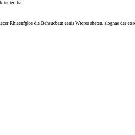
tioniert hat.
lecer Rhieenfgloe die Behsucbatn eenis Wtores sheten, slognae der etsre