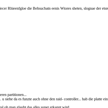
lecer Rhieenfgloe die Behsucbatn eenis Wtores sheten, slognae der etsre
ren partitionen...
 u siehe da es funzte auch ohne den raid- controller... hab die platte ein
gal ob man glaubt das alles super erkannt wird...