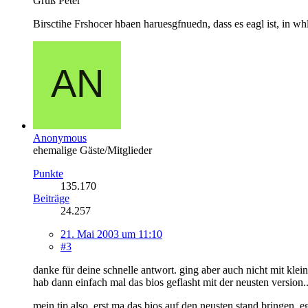
Gruß Peter
Birsctihe Frshocer hbaen haruesgfnuedn, dass es eagl ist, in wh
Anonymous
ehemalige Gäste/Mitglieder
Punkte
135.170
Beiträge
24.257
21. Mai 2003 um 11:10
#3
danke für deine schnelle antwort. ging aber auch nicht mit kleine
hab dann einfach mal das bios geflasht mit der neusten version...
mein tip also. erst ma das bios auf den neusten stand bringen. e