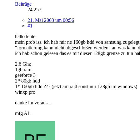
Beiträge
24.257
21. Mai 2003 um 00:56
#1
hallo leute
mein prob iss. ich hab mir ne 160gb hdd von samsung zugelegt 
"formatierung kann nicht abgeschloßen werden" an was kann d
ich hab schon gelesen das es mit dieser 128gb grenze zu tun hab
2,6 Ghz
1gb ram
geeforce 3
2* 80gb hdd
1* 160gb hdd ??? (jetzt am raid sonst nur 128gb im windows)
winxp pro
danke im voraus...
mfg AL