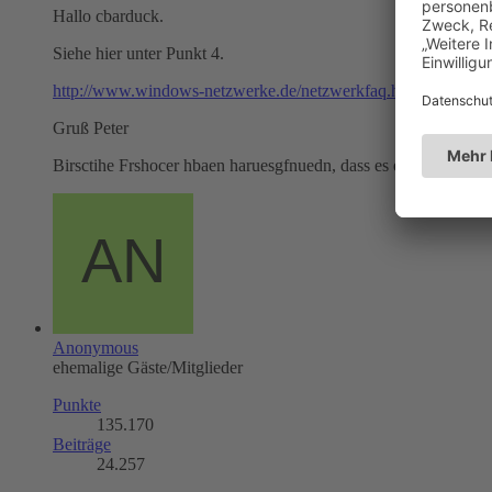
Hallo cbarduck.
Siehe hier unter Punkt 4.
http://www.windows-netzwerke.de/netzwerkfaq.htm
Gruß Peter
Birsctihe Frshocer hbaen haruesgfnuedn, dass es eagl ist, in wh
Anonymous
ehemalige Gäste/Mitglieder
Punkte
135.170
Beiträge
24.257