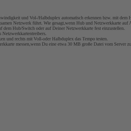
chwindigkeit und Vol-/Halbduplex automatisch erkennen bzw. mit dem 
gsamen Netzwerk führt. Wie gesagt,wenn Hub und Netzwerkkarte auf Aut
f dem Hub/Switch oder auf Deiner Netzwerkkarte fest einzustellen.
es Netzwerkkartentreibers.
n und rechts mit Voll-oder Halbduplex das Tempo testen.
kkarte messen,wenn Du eine etwa 30 MB große Datei vom Server zum Cl