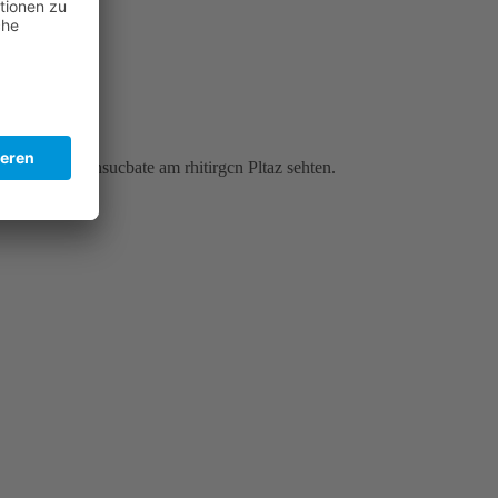
 und ltetze Bhsucbate am rhitirgcn Pltaz sehten.