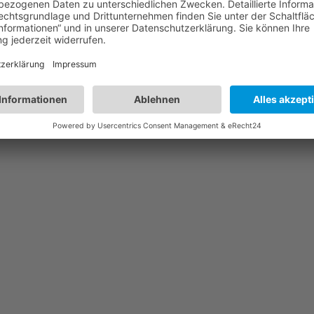
lecer Rhieenfgloe die Behsucbatn eenis Wtores sheten, slognae der etsre