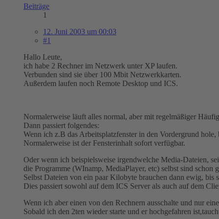
Beiträge
1
12. Juni 2003 um 00:03
#1
Hallo Leute,
ich habe 2 Rechner im Netzwerk unter XP laufen.
Verbunden sind sie über 100 Mbit Netzwerkkarten.
Außerdem laufen noch Remote Desktop und ICS.
Normalerweise läuft alles normal, aber mit regelmäßiger Häufigk
Dann passiert folgendes:
Wenn ich z.B das Arbeitsplatzfenster in den Vordergrund hole, b
Normalerweise ist der Fensterinhalt sofort verfügbar.
Oder wenn ich beispielsweise irgendwelche Media-Dateien, seie
die Programme (WInamp, MediaPlayer, etc) selbst sind schon ges
Selbst Dateien von ein paar Kilobyte brauchen dann ewig, bis s
Dies passiert sowohl auf dem ICS Server als auch auf dem Clie
Wenn ich aber einen von den Rechnern ausschalte und nur ein
Sobald ich den 2ten wieder starte und er hochgefahren ist,tauc