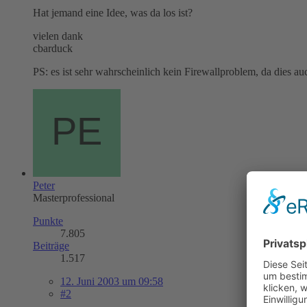
Hat jemand eine Idee, was da los ist?
vielen dank
cbarduck
PS: es ist sehr wahrscheinlich kein Firewallproblem, da dies auc
Peter
Masterprofessional
Punkte
7.805
Beiträge
1.517
12. Juni 2003 um 09:58
#2