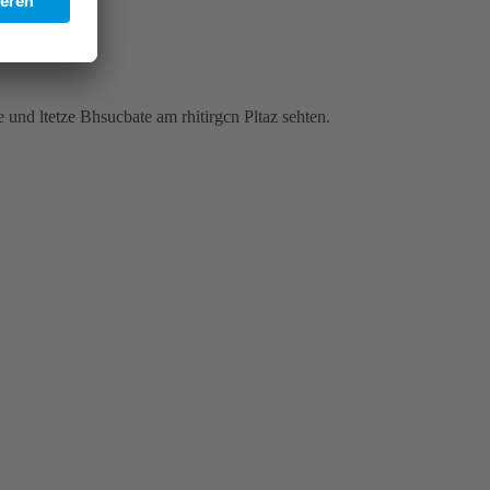
 und ltetze Bhsucbate am rhitirgcn Pltaz sehten.