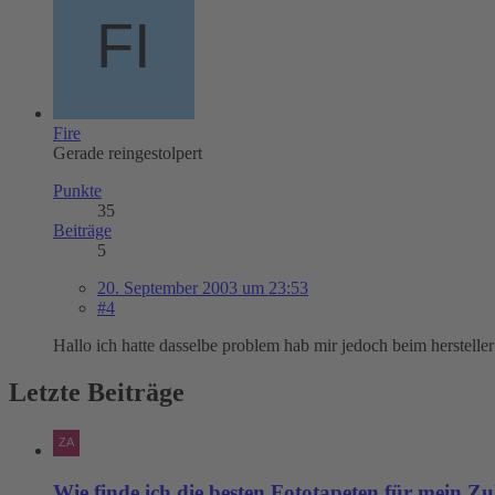
Fire
Gerade reingestolpert
Punkte
35
Beiträge
5
20. September 2003 um 23:53
#4
Hallo ich hatte dasselbe problem hab mir jedoch beim herstelle
Letzte Beiträge
Wie finde ich die besten Fototapeten für mein Z