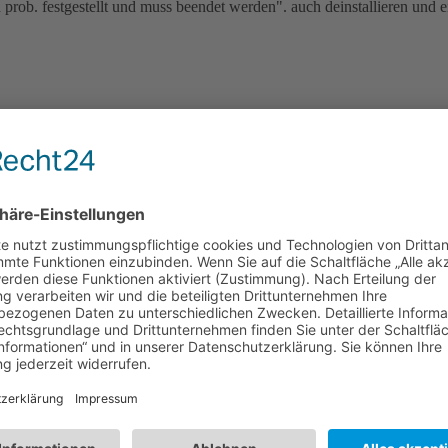
rob. festgestellt und muss beendet werden". auch deinstallieren und ei