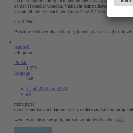
Da die Fehlermeldung nicht gerade viel aussagt würde ich mich
an den Hersteller wenden. Vielleicht deinstallieren und einen 
Eventuell fehlt vielleicht ein Codec? DivX? Xvid?
Gruß Peter
Birsctihe Frshocer hbaen haruesgfnuedn, dass es eagl ist, in wh
AndreX
hilft gerne
Punkte
1.275
Beiträge
248
7. Juli 2003 um 09:39
#3
moin peter
den cleaner hatte ich laufen lassen, codecs sind alle im prog ent
wenn es nichts neues gibt, muss er zumindest leuchten