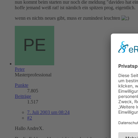
nun kommt beim starten nur noch die meldung "davideo hat ein p
hoffe jemand weiß rat! ist nämlich ein spitzen prog, eigentlich.
wenn es nichts neues gibt, muss er zumindest leuchten
Peter
Masterprofessional
Punkte
7.805
Beiträge
1.517
7. Juli 2003 um 08:24
#2
Hallo AndreX.