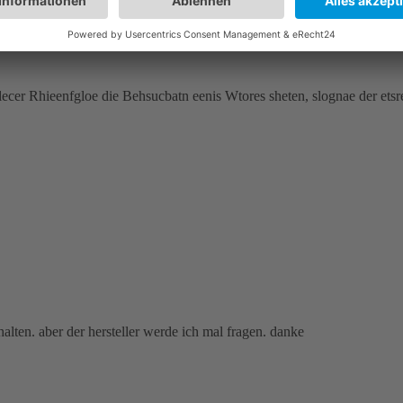
 direkt
Registry-Cleaner mal nach "toten" Einträgen suchen lassen.
lecer Rhieenfgloe die Behsucbatn eenis Wtores sheten, slognae der etsre
halten. aber der hersteller werde ich mal fragen. danke