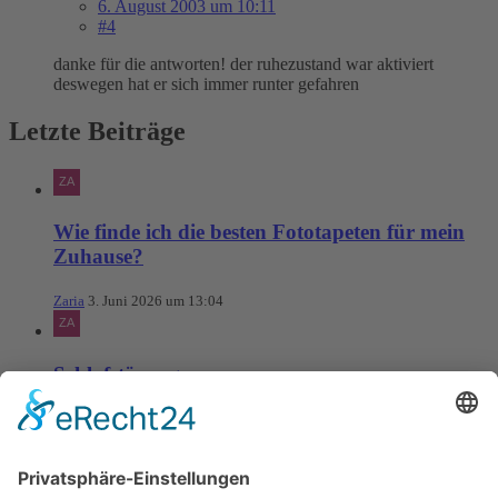
6. August 2003 um 10:11
#4
danke für die antworten! der ruhezustand war aktiviert
deswegen hat er sich immer runter gefahren
Letzte Beiträge
Wie finde ich die besten Fototapeten für mein
Zuhause?
Zaria
3. Juni 2026 um 13:04
Schlafstörungen
Zaria
3. Juni 2026 um 13:03
Ms word to PDF