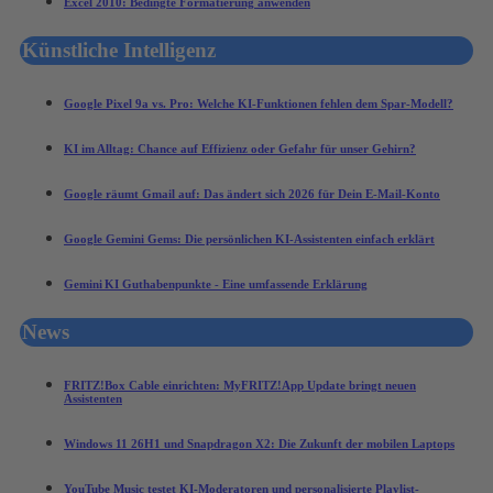
Excel 2010: Bedingte Formatierung anwenden
Künstliche Intelligenz
Google Pixel 9a vs. Pro: Welche KI-Funktionen fehlen dem Spar-Modell?
KI im Alltag: Chance auf Effizienz oder Gefahr für unser Gehirn?
Google räumt Gmail auf: Das ändert sich 2026 für Dein E-Mail-Konto
Google Gemini Gems: Die persönlichen KI-Assistenten einfach erklärt
Gemini KI Guthabenpunkte - Eine umfassende Erklärung
News
FRITZ!Box Cable einrichten: MyFRITZ!App Update bringt neuen
Assistenten
Windows 11 26H1 und Snapdragon X2: Die Zukunft der mobilen Laptops
YouTube Music testet KI-Moderatoren und personalisierte Playlist-