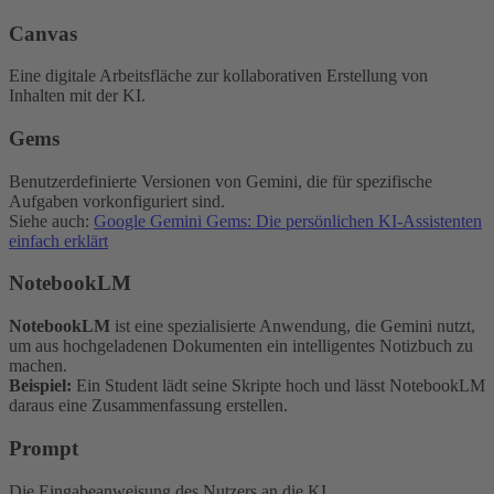
Canvas
Eine digitale Arbeitsfläche zur kollaborativen Erstellung von
Inhalten mit der KI.
Gems
Benutzerdefinierte Versionen von Gemini, die für spezifische
Aufgaben vorkonfiguriert sind.
Siehe auch:
Google Gemini Gems: Die persönlichen KI-Assistenten
einfach erklärt
NotebookLM
NotebookLM
ist eine spezialisierte Anwendung, die Gemini nutzt,
um aus hochgeladenen Dokumenten ein intelligentes Notizbuch zu
machen.
Beispiel:
Ein Student lädt seine Skripte hoch und lässt NotebookLM
daraus eine Zusammenfassung erstellen.
Prompt
Die Eingabeanweisung des Nutzers an die KI.