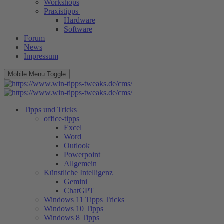
Workshops
Praxistipps
Hardware
Software
Forum
News
Impressum
Mobile Menu Toggle
Tipps und Tricks
office-tipps
Excel
Word
Outlook
Powerpoint
Allgemein
Künstliche Intelligenz
Gemini
ChatGPT
Windows 11 Tipps Tricks
Windows 10 Tipps
Windows 8 Tipps