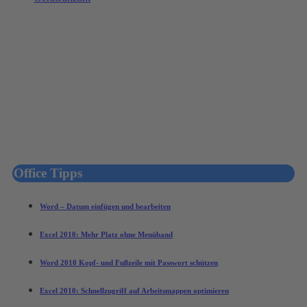
Office Tipps
Word – Datum einfügen und bearbeiten
Excel 2010: Mehr Platz ohne Menüband
Word 2010 Kopf- und Fußzeile mit Passwort schützen
Excel 2010: Schnellzugriff auf Arbeitsmappen optimieren