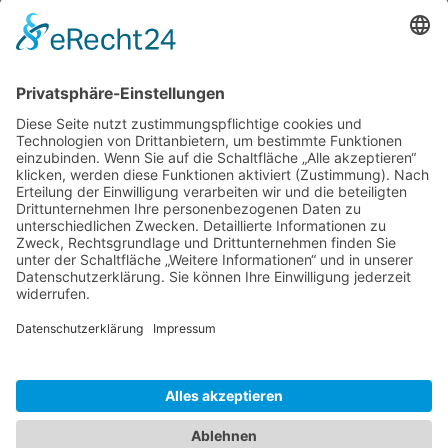
Mobile Menu Toggle
Tipps und Tricks
office-tipps
Excel
Word
Outlook
Powerpoint
Allgemein
Künstliche Intelligenz
Gemini
ChatGPT
Windows 11 Tipps Tricks
Windows 10 Tipps
Windows 8 Tipps
Windows 7 Tipps
Windows 7 Allgemein
Windows 7 Tricks
vista-tipps
XP Tipps
Fritzbox-Tipps
Workshops
Praxistipps
Hardware