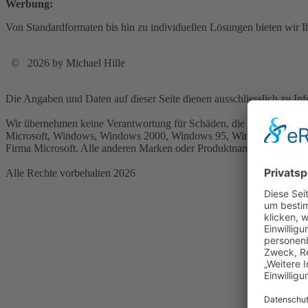
Werbung:
Von Standardformaten bis hin zu individuellen Lösungen bieten wir I
© 2026 by Michael Hille
Die Angaben und Daten auf dieser Seite dienen ausschliesslich zu I
Wir übernehmen keine Verantwortung für Schäden, die durch diese Sei
Microsoft, Windows, Windows 2000, Windows 95, Windows 98, Wi
Firma Microsoft. Alle anderen Marken oder Produktnamen sind Waren
Alle Rechte vorbehalten 2026