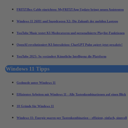
FRITZ!Box Cable einrichten: MyFRITZ!App Update bringt neuen Assistenten
Windows 11 26H1 und Snapdragon X2: Die Zukunft der mobilen Laptops
YouTube Music testet KI-Moderatoren und personalisierte Playlist-Funktionen
OpenAI revolutioniert KI-Interaktion: ChatGPT Pulse agiert jetzt proaktiv!
YouTube 2025: So verändert Künstliche Intelligenz die Plattform
Windows 11 Tipps
Godmode unter Windows 11
Effizienter Arbeiten mit Windows 11 - Alle Tastenkombinationen auf einen Blick
10 Gründe für Windows 11
Windows 11: Energie sparen per Tastenkombination – effizient, einfach, sinnvoll