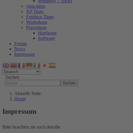
Windows 7 Tricks
vista-tipps
XP Tipps
Fritzbox-Tipps
Workshops
Praxistipps
Hardware
Software
Forum
News
Impressum
Suchen
Suchen
Aktuelle Seite:
Home
Impressum
Bitte beachten sie auch den/die