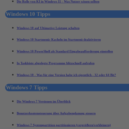
Die Rolle von KI in Windows 11 - Was Nutzer wissen sollten
Windows 10 Tipps
Windows 10 auf Ultimative Leistung schalten
Windows 10 Startmenü: Kacheln im Startmenü deaktivieren
Windows 10 PowerShell als Standard Eingabeaufforderung einstellen
In Taskleiste abgelegte Programme blitzschnell aufrufen
Windows 10 - Was für eine Version habe ich eigentlich - 32 oder 64 Bit?
Windows 7 Tipps
Die Windows 7 Versionen im Überblick
Benutzerkontensteuerung über Aufgabenplanung steuern
Windows 7 Systempartition partitionieren (vergrößern/verkleinern)