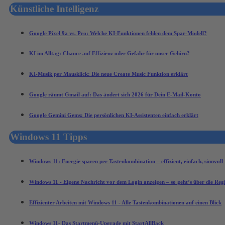
Künstliche Intelligenz
Google Pixel 9a vs. Pro: Welche KI-Funktionen fehlen dem Spar-Modell?
KI im Alltag: Chance auf Effizienz oder Gefahr für unser Gehirn?
KI-Musik per Mausklick: Die neue Create Music Funktion erklärt
Google räumt Gmail auf: Das ändert sich 2026 für Dein E-Mail-Konto
Google Gemini Gems: Die persönlichen KI-Assistenten einfach erklärt
Windows 11 Tipps
Windows 11: Energie sparen per Tastenkombination – effizient, einfach, sinnvoll
Windows 11 - Eigene Nachricht vor dem Login anzeigen – so geht’s über die Regi
Effizienter Arbeiten mit Windows 11 - Alle Tastenkombinationen auf einen Blick
Windows 11- Das Startmenü-Upgrade mit StartAllBack