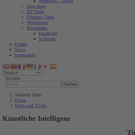
Windows 7 Tricks
vista-tipps
XP Tipps
Fritzbox-Tipps
Workshops
Praxistipps
Hardware
Software
Forum
News
Impressum
Suchen
Suchen
Aktuelle Seite:
Home
Tipps und Tricks
Künstliche Intelligenz
Ti