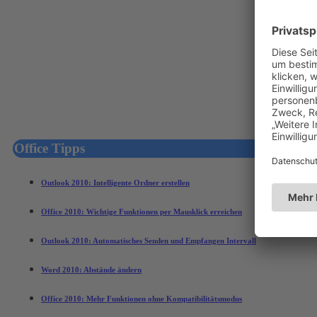
Office Tipps
Outlook 2010: Intelligente Ordner erstellen
Office 2010: Wichtige Funktionen per Mausklick erreichen
Outlook 2010: Automatisches Senden und Empfangen Intervall
Word 2010: Abstände ändern
Office 2010: Mehr Funktionen ohne Kompatibilitätsmodus