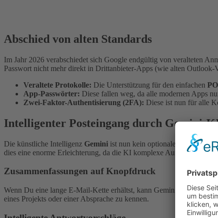
Abschied von alten Standards
Im Jahr 2026 verabschiedet sich Google endgültig von veralteten An
Passwort nicht mehr direkt in Drittanbieter-Apps (wie alten Outlook
Veraltete Protokolle:
Die Unterstützung für den einfachen
PO
App-Passwörter:
Diese fallen weg, da alle modernen Apps nu
Zwei-Faktor-Authentisierung (2FA):
Diese ist nun für alle K
Intelligenter Posteingang durch Gemini-K
Die künstliche Intelligenz
Gemini
ist nun kein optionales Extra mehr, 
dies eine enorme Erleichterung, da die KI komplexe Aufgaben übern
Zusammenfassungen auf Knopfdruck
Wenn Du eine lange E-Mail-Kette erhältst, kann Gemini eine
Zusamm
eines Projekts oder einer Absprache zu kennen.
Intelligente Antwortvorschläge