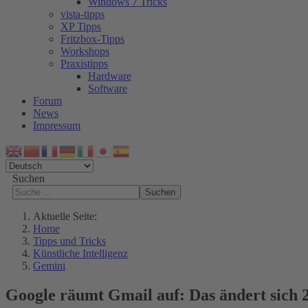
Windows 7 Tricks
vista-tipps
XP Tipps
Fritzbox-Tipps
Workshops
Praxistipps
Hardware
Software
Forum
News
Impressum
Suchen
Suchen
Aktuelle Seite:
Home
Tipps und Tricks
Künstliche Intelligenz
Gemini
Google räumt Gmail auf: Das ändert sich 