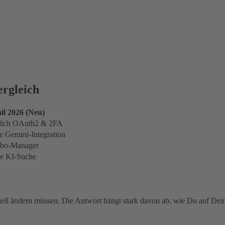
ergleich
l 2026 (Neu)
ßlich OAuth2 & 2FA
e Gemini-Integration
Abo-Manager
e KI-Suche
uell ändern müssen. Die Antwort hängt stark davon ab, wie Du auf Deine