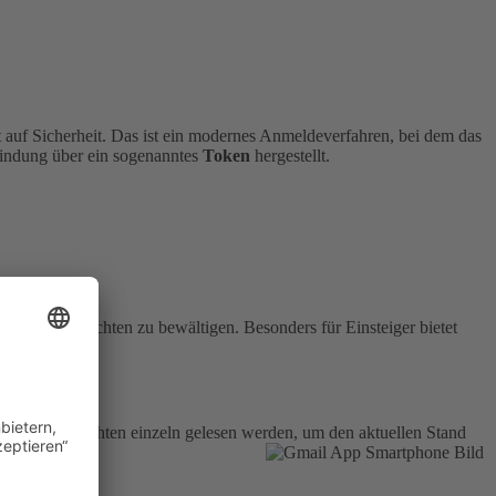
 auf Sicherheit.
Das ist ein modernes Anmeldeverfahren, bei dem das
rbindung über ein sogenanntes
Token
hergestellt.
äglichen Nachrichten zu bewältigen. Besonders für Einsteiger bietet
hr alle Nachrichten einzeln gelesen werden, um den aktuellen Stand