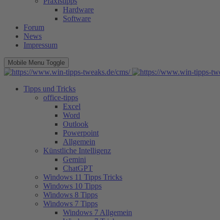
Praxistipps
Hardware
Software
Forum
News
Impressum
Mobile Menu Toggle
Tipps und Tricks
office-tipps
Excel
Word
Outlook
Powerpoint
Allgemein
Künstliche Intelligenz
Gemini
ChatGPT
Windows 11 Tipps Tricks
Windows 10 Tipps
Windows 8 Tipps
Windows 7 Tipps
Windows 7 Allgemein