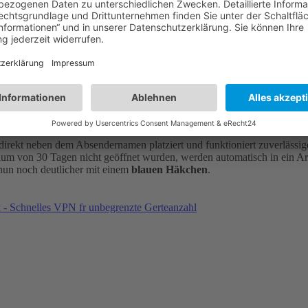
n Tonfall bisherigen Nachrichten und schlägt passende Antworten vor, 
. Kurz gesagt, es ist ein KI-gestützter Schreibassistent der Nutzern hil
a. Google hat daher die Verwaltung von
Newslettern
radikal vereinfa
irekt neben dem Absendernamen platziert und funktioniert zuverlässige
raum von 30 Tagen nicht geöffnet wurden, werden automatisch in ein A
nun noch deutlicher mit einem
blauen Häkchen
.