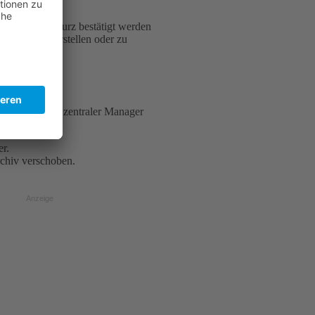
die nur noch kurz bestätigt werden
ft, Texte zu erstellen oder zu
cht. Ein neuer, zentraler Manager
r.
rchiv verschoben.
Anzeige