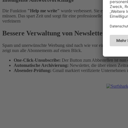
Die Funktion
"Help me write"
wurde verbessert. Sie erkennt nun de
müssen. Das spart Zeit und sorgt für eine professionelle Kommunikation
verfeinern
Bessere Verwaltung von Newslettern
Spam und unerwünschte Werbung sind nach wie vor ein großes Them
zeigt nun alle Abonnements auf einen Blick.
One-Click-Unsubscribe:
Der Button zum Abbestellen ist nun d
Automatische Archivierung:
Newsletter, die über einen Zeit
Absender-Prüfung:
Gmail markiert verifizierte Unternehmen 