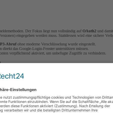
meldemethoden. Der Fokus liegt nun vollständig auf
OAuth2
und damit
-Versionen) eingegeben werden muss. Stattdessen wird eine sichere Ve
P3-Abruf
ohne moderne Verschlüsselung wurde eingestellt.
n direkt das Google-Login-Fenster unterstützen müssen.
onten verpflichtend aktiviert, um unbefugte Zugriffe zu verhindern.
I
sondern ein fester Bestandteil von Gmail. Sie hilft dabei, die Flut an t
immt.
enfassung
der wichtigsten Punkte erstellen. Es müssen also nicht me