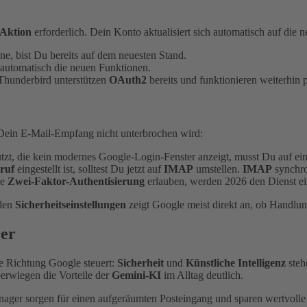
 Aktion
erforderlich. Dein Konto aktualisiert sich automatisch auf die 
e, bist Du bereits auf dem neuesten Stand.
t automatisch die neuen Funktionen.
Thunderbird unterstützen
OAuth2
bereits und funktionieren weiterhin 
Dein E-Mail-Empfang nicht unterbrochen wird:
tzt, die kein modernes Google-Login-Fenster anzeigt, musst Du auf ei
ruf
eingestellt ist, solltest Du jetzt auf
IMAP
umstellen.
IMAP
synchron
ne
Zwei-Faktor-Authentisierung
erlauben, werden 2026 den Dienst ein
 den
Sicherheitseinstellungen
zeigt Google meist direkt an, ob Handlung
rer
he Richtung Google steuert:
Sicherheit
und
Künstliche Intelligenz
steh
berwiegen die Vorteile der
Gemini-KI
im Alltag deutlich.
er sorgen für einen aufgeräumten Posteingang und sparen wertvolle 