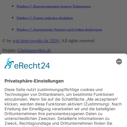
Windows 7: Ressourcenmonitor besserer Taskmanager
Windows 7: Fenster andocken abschalten
Windows 7: Automatischer Neustart nach Update deaktivieren
© by
win-tipps-tweaks.de 2026
| All rights reserved
Projekt:
Glashauswelten.de
Mobile Menu Toggle
Tipps und Tricks
office-tipps
Excel
Word
Outlook
Powerpoint
Allgemein
Künstliche Intelligenz
Gemini
ChatGPT
Windows 11 Tipps Tricks
Windows 10 Tipps