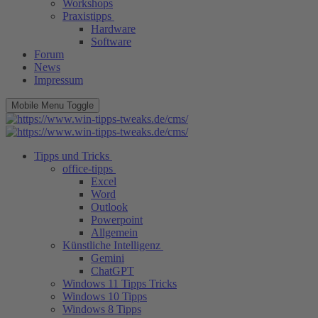
Workshops
Praxistipps
Hardware
Software
Forum
News
Impressum
Mobile Menu Toggle
Tipps und Tricks
office-tipps
Excel
Word
Outlook
Powerpoint
Allgemein
Künstliche Intelligenz
Gemini
ChatGPT
Windows 11 Tipps Tricks
Windows 10 Tipps
Windows 8 Tipps