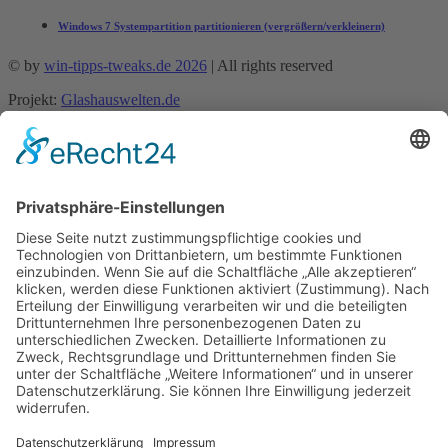
Windows 7 Systempartition partitionieren (vergrößern/verkleinern)
© by
win-tipps-tweaks.de 2026
| All rights reserved
Projekt:
Glashauswelten.de
Mobile Menu Toggle
Tipps und Tricks
office-tipps
Excel
Word
Outlook
Powerpoint
Allgemein
Künstliche Intelligenz
Gemini
ChatGPT
Windows 11 Tipps Tricks
Windows 10 Tipps
Windows 8 Tipps
Windows 7 Tipps
Windows 7 Allgemein
Windows 7 Tricks