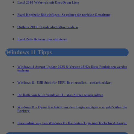
Excel 2010 WVerweis mit DropDown-Liste
Excel Kopfzeile Bild einfügen: So gelingt die perfekte Gestaltung
Outlook 2010: Standardschriftart ändern
Excel Zeile fixieren oder einfrieren
Windows 11 Tipps
Windows 11 August‑Update 2025 & Version 25H2: Diese Funktionen werden
entfernt
Windows 11- USB-Stick für UEFI-Boot erstellen – einfach erklärt
Die Rolle von KI in Windows 11 - Was Nutzer wissen sollten
Windows 11 - Eigene Nachricht vor dem Login anzeigen – so geht’s über die
Registry
Personalisierung von Windows 11- Die besten Tipps und Tricks für Anfänger