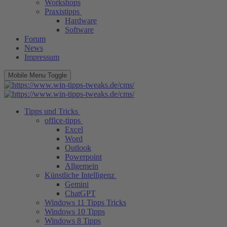
Workshops
Praxistipps
Hardware
Software
Forum
News
Impressum
Mobile Menu Toggle
Tipps und Tricks
office-tipps
Excel
Word
Outlook
Powerpoint
Allgemein
Künstliche Intelligenz
Gemini
ChatGPT
Windows 11 Tipps Tricks
Windows 10 Tipps
Windows 8 Tipps