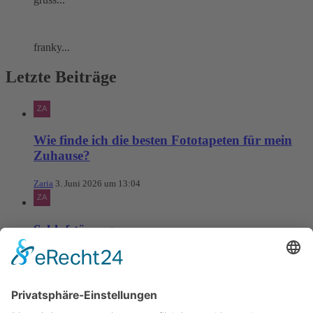
franky...
Letzte Beiträge
Wie finde ich die besten Fototapeten für mein
Zuhause?
Zaria
3. Juni 2026 um 13:04
Schlafstörungen
Zaria
3. Juni 2026 um 13:03
Ms word to PDF