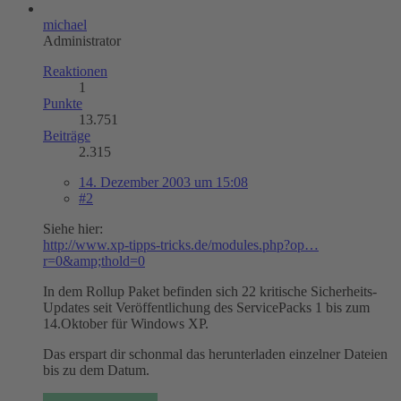
michael
Administrator
Reaktionen
1
Punkte
13.751
Beiträge
2.315
14. Dezember 2003 um 15:08
#2
Siehe hier:
http://www.xp-tipps-tricks.de/modules.php?op…
r=0&amp;thold=0
In dem Rollup Paket befinden sich 22 kritische Sicherheits-
Updates seit Veröffentlichung des ServicePacks 1 bis zum
14.Oktober für Windows XP.
Das erspart dir schonmal das herunterladen einzelner Dateien
bis zu dem Datum.