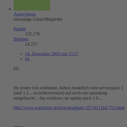
Anonymous
ehemalige Gäste/Mitglieder
Punkte
135.170
Beiträge
24.257
14. Dezember 2003 um 15:17
#4
Hi,
die leuten von winfuture, haben zusätzlich zum servicepack 1
(und 1.5... zwischenversion) auf noch ein sammlung
ausgebracht... das windows xp update-pack 1.6....
http://www.winfuture.de/downloadstart,1071411264,751.html
gruss...