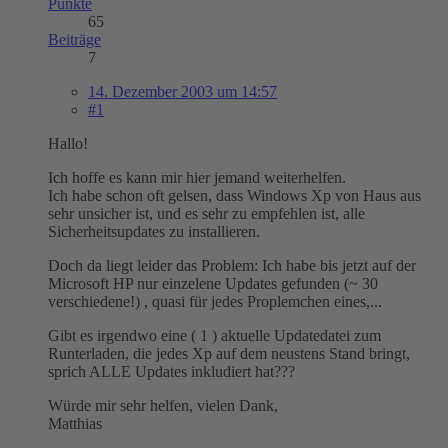
Punkte
65
Beiträge
7
14. Dezember 2003 um 14:57
#1
Hallo!
Ich hoffe es kann mir hier jemand weiterhelfen.
Ich habe schon oft gelsen, dass Windows Xp von Haus aus
sehr unsicher ist, und es sehr zu empfehlen ist, alle
Sicherheitsupdates zu installieren.
Doch da liegt leider das Problem: Ich habe bis jetzt auf der
Microsoft HP nur einzelene Updates gefunden (~ 30
verschiedene!) , quasi für jedes Proplemchen eines,...
Gibt es irgendwo eine ( 1 ) aktuelle Updatedatei zum
Runterladen, die jedes Xp auf dem neustens Stand bringt,
sprich ALLE Updates inkludiert hat???
Würde mir sehr helfen, vielen Dank,
Matthias