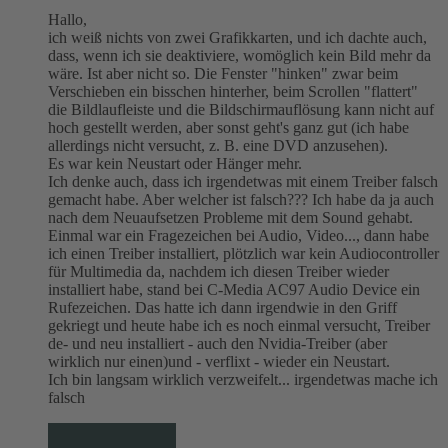
Hallo,
ich weiß nichts von zwei Grafikkarten, und ich dachte auch,
dass, wenn ich sie deaktiviere, womöglich kein Bild mehr da
wäre. Ist aber nicht so. Die Fenster "hinken" zwar beim
Verschieben ein bisschen hinterher, beim Scrollen "flattert"
die Bildlaufleiste und die Bildschirmauflösung kann nicht auf
hoch gestellt werden, aber sonst geht's ganz gut (ich habe
allerdings nicht versucht, z. B. eine DVD anzusehen).
Es war kein Neustart oder Hänger mehr.
Ich denke auch, dass ich irgendetwas mit einem Treiber falsch
gemacht habe. Aber welcher ist falsch??? Ich habe da ja auch
nach dem Neuaufsetzen Probleme mit dem Sound gehabt.
Einmal war ein Fragezeichen bei Audio, Video..., dann habe
ich einen Treiber installiert, plötzlich war kein Audiocontroller
für Multimedia da, nachdem ich diesen Treiber wieder
installiert habe, stand bei C-Media AC97 Audio Device ein
Rufezeichen. Das hatte ich dann irgendwie in den Griff
gekriegt und heute habe ich es noch einmal versucht, Treiber
de- und neu installiert - auch den Nvidia-Treiber (aber
wirklich nur einen)und - verflixt - wieder ein Neustart.
Ich bin langsam wirklich verzweifelt... irgendetwas mache ich
falsch