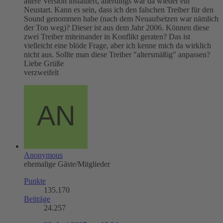
ältere Version installiert, allerdings war da wieder ein
Neustart. Kann es sein, dass ich den falschen Treiber für den
Sound genommen habe (nach dem Neuaufsetzen war nämlich
der Ton weg)? Dieser ist aus dem Jahr 2006. Können diese
zwei Treiber miteinander in Konflikt geraten? Das ist
vielleicht eine blöde Frage, aber ich kenne mich da wirklich
nicht aus. Sollte man diese Treiber "altersmäßig" anpassen?
Liebe Grüße
verzweifelt
Anonymous
ehemalige Gäste/Mitglieder
Punkte
135.170
Beiträge
24.257