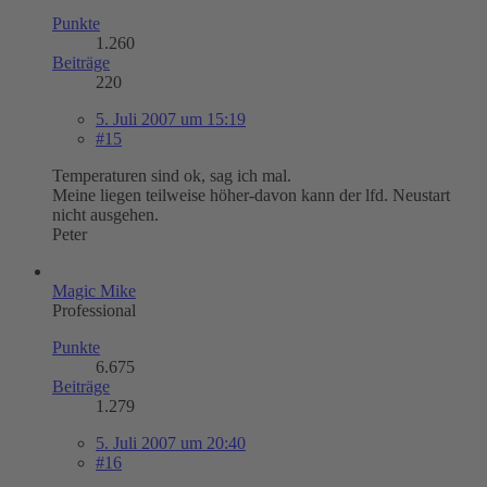
Punkte
1.260
Beiträge
220
5. Juli 2007 um 15:19
#15
Temperaturen sind ok, sag ich mal.
Meine liegen teilweise höher-davon kann der lfd. Neustart
nicht ausgehen.
Peter
Magic Mike
Professional
Punkte
6.675
Beiträge
1.279
5. Juli 2007 um 20:40
#16