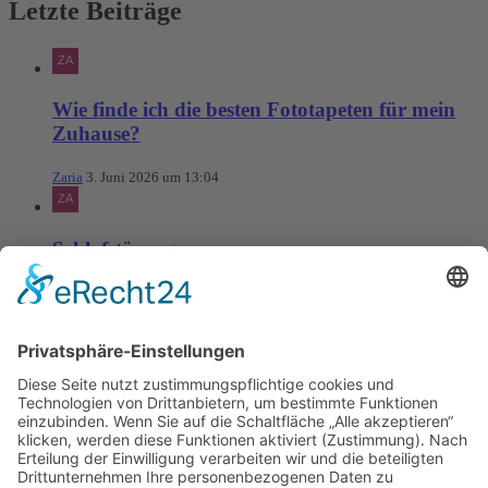
Letzte Beiträge
Wie finde ich die besten Fototapeten für mein
Zuhause?
Zaria
3. Juni 2026 um 13:04
Schlafstörungen
Zaria
3. Juni 2026 um 13:03
Ms word to PDF
Manuellsen
28. Mai 2026 um 10:31
Künstliche Intelligenz in der