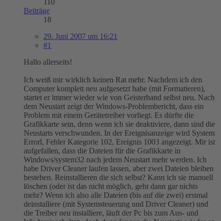
110
Beiträge
18
29. Juni 2007 um 16:21
#1
Hallo allerseits!
Ich weiß mir wirklich keinen Rat mehr. Nachdem ich den
Computer komplett neu aufgesetzt habe (mit Formatieren),
startet er immer wieder wie von Geisterhand selbst neu. Nach
dem Neustart zeigt der Windows-Problembericht, dass ein
Problem mit einem Gerätetreiber vorliegt. Es dürfte die
Grafikkarte sein, denn wenn ich sie deaktiviere, dann sind die
Neustarts verschwunden. In der Ereignisanzeige wird System
Errorl, Fehler Kategorie 102, Ereignis 1003 angezeigt. Mir ist
aufgefallen, dass die Dateien für die Grafikkarte in
Windows/system32 nach jedem Neustart mehr werden. Ich
habe Driver Cleaner laufen lassen, aber zwei Dateien bleiben
bestehen. Reinstallieren die sich selbst? Kann ich sie manuell
löschen (oder ist das nicht möglich, geht dann gar nichts
mehr? Wenn ich also alle Dateien (bis auf die zwei) erstmal
deinstalliere (mit Systemsteuerung und Driver Cleaner) und
die Treiber neu installiere, läuft der Pc bis zum Aus- und