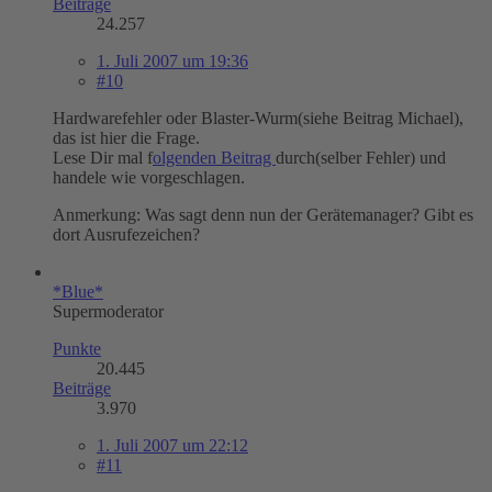
Beiträge
24.257
1. Juli 2007 um 19:36
#10
Hardwarefehler oder Blaster-Wurm(siehe Beitrag Michael),
das ist hier die Frage.
Lese Dir mal f
olgenden Beitrag
durch(selber Fehler) und
handele wie vorgeschlagen.
Anmerkung: Was sagt denn nun der Gerätemanager? Gibt es
dort Ausrufezeichen?
*Blue*
Supermoderator
Punkte
20.445
Beiträge
3.970
1. Juli 2007 um 22:12
#11