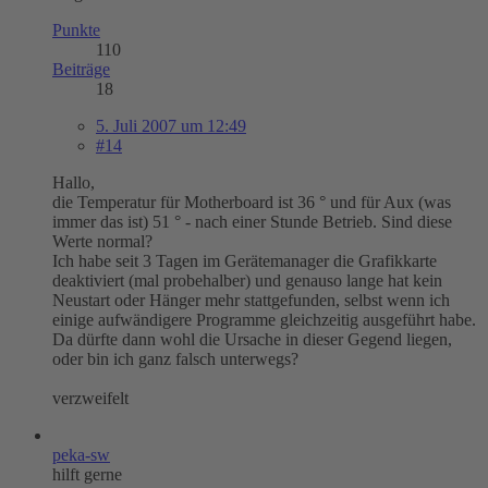
Punkte
110
Beiträge
18
5. Juli 2007 um 12:49
#14
Hallo,
die Temperatur für Motherboard ist 36 ° und für Aux (was
immer das ist) 51 ° - nach einer Stunde Betrieb. Sind diese
Werte normal?
Ich habe seit 3 Tagen im Gerätemanager die Grafikkarte
deaktiviert (mal probehalber) und genauso lange hat kein
Neustart oder Hänger mehr stattgefunden, selbst wenn ich
einige aufwändigere Programme gleichzeitig ausgeführt habe.
Da dürfte dann wohl die Ursache in dieser Gegend liegen,
oder bin ich ganz falsch unterwegs?
verzweifelt
peka-sw
hilft gerne