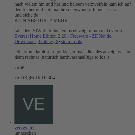
nach vielem hin und her und halbem verzweifeln kam ich auf
den tricher und hab ma die seitenwand offengelassen...
und siehe da
KEIN ABSTURTZ MEHR
falls dein SIW dir keine temps einzeigt nimm mal everest
Everest Home Edition 2.20 - Freeware - ZDNet.de,
Downloads, Utilities, System-Tools
ich komm damit sehr gut klar, zumals die alles anzeigt was in
deim rechner (natürlich hardwaremäß0ig) so los is
Gruß
UnDRgRoUnD2304
verzweifelt
umgesehen