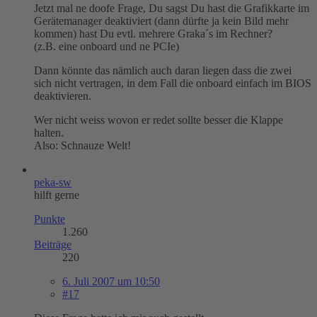
Jetzt mal ne doofe Frage, Du sagst Du hast die Grafikkarte im
Gerätemanager deaktiviert (dann dürfte ja kein Bild mehr
kommen) hast Du evtl. mehrere Graka´s im Rechner?
(z.B. eine onboard und ne PCIe)
Dann könnte das nämlich auch daran liegen dass die zwei
sich nicht vertragen, in dem Fall die onboard einfach im BIOS
deaktivieren.
Wer nicht weiss wovon er redet sollte besser die Klappe
halten.
Also: Schnauze Welt!
peka-sw
hilft gerne
Punkte
1.260
Beiträge
220
6. Juli 2007 um 10:50
#17