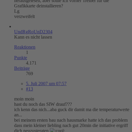
herausgelesen, aber sollte ich vorher Treiber für die
Grafikkarte deinstallieren?
Lg
verzweifelt
UndRgRoUnD2304
Kann es nicht lassen
Reaktionen
1
Punkte
4.171
Beiträge
769
5. Juli 2007 um 07:57
#13
moin moin
hast du noch das SIW drauf???
ich kenn das nich...aba guck dir damit ma die temperaturwerte
an...
bei meinem ersten bau nach hausmarke hatte ich das problem
dass mein kleiner liebling nach gut 20min die initiative ergriff
dich neuzusteraten