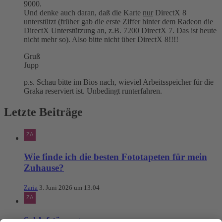
9000.
Und denke auch daran, daß die Karte
nur
DirectX 8
unterstützt (früher gab die erste Ziffer hinter dem Radeon die
DirectX Unterstützung an, z.B. 7200 DirectX 7. Das ist heute
nicht mehr so). Also bitte nicht über DirectX 8!!!!
Gruß
Jupp
p.s. Schau bitte im Bios nach, wieviel Arbeitsspeicher für die
Graka reserviert ist. Unbedingt runterfahren.
Letzte Beiträge
Wie finde ich die besten Fototapeten für mein
Zuhause?
Zaria
3. Juni 2026 um 13:04
Schlafstörungen