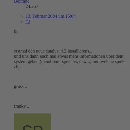
Beiträge
24.257
13. Februar 2004 um 15:04
#2
hi,
erstmal den neue catalyst 4.2 installieren)...
und uns dann auch mal etwas mehr informationen über dein
system geben (mainboard-speicher, usw...) und welche spielen
zb...
gruss...
franky...