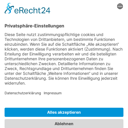
Zaria
3. Juni 2026 um 13:03
Ms word to PDF
Manuellsen
28. Mai 2026 um 10:31
Künstliche Intelligenz in der
Plattformentwicklung
MasonOgden
24. August 2025 um 10:58
Was habt ihr euch zuletzt gekauft?
LarsKlars
3. März 2025 um 10:08
Kontakt
Impressum