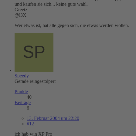
und kaufen sie sich... keine gute wahl.
Greetz
@l3X
Wer etwas ist, hat alle gegen sich, die etwas werden wollen.
Speedy
Gerade reingestolpert
Punkte
40
Beiträge
6
13. Februar 2004 um 22:20
#12
ich hab win XP Pro