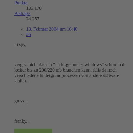
Punkte
135.170
Beiträge
24.257
13. Februar 2004 um 16:40
#6
hi spy,
vergiss nicht das ein "nicht-getunetes windows" schon mal
locker bis zu 200/220 mb brauchen kann, falls da noch
verschiedene hintergrundprozessen von andere software
laufen...
gruss...
franky...