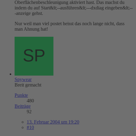
Oberflächenbeschleunigung aktiviert hast. Das machst du
indem du auf Start&lt;--ausführen&lt;---dxdiag eingeben&lt;--
-anzeige gehst.
Nur weil man viel postet heisst das noch lange nicht, dass
man Ahnung hat!
Spywear
Breit gemacht
Punkte
480
Beiträge
92
13. Februar 2004 um 19:20
#10