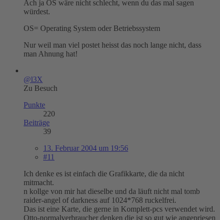
Ach ja OS wäre nicht schlecht, wenn du das mal sagen
würdest.
OS= Operating System oder Betriebssystem
Nur weil man viel postet heisst das noch lange nicht, dass
man Ahnung hat!
@l3X
Zu Besuch
Punkte
220
Beiträge
39
13. Februar 2004 um 19:56
#11
Ich denke es ist einfach die Grafikkarte, die da nicht
mitmacht.
n kollge von mir hat dieselbe und da läuft nicht mal tomb
raider-angel of darkness auf 1024*768 ruckelfrei.
Das ist eine Karte, die gerne in Komplett-pcs verwendet wird.
Otto-normalverbraucher denken die ist so gut wie angepriesen