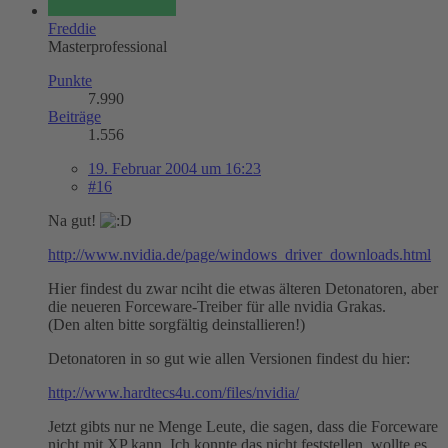
Freddie
Masterprofessional
Punkte
7.990
Beiträge
1.556
19. Februar 2004 um 16:23
#16
Na gut!
http://www.nvidia.de/page/windows_driver_downloads.html
Hier findest du zwar nciht die etwas älteren Detonatoren, aber
die neueren Forceware-Treiber für alle nvidia Grakas.
(Den alten bitte sorgfältig deinstallieren!)
Detonatoren in so gut wie allen Versionen findest du hier:
http://www.hardtecs4u.com/files/nvidia/
Jetzt gibts nur ne Menge Leute, die sagen, dass die Forceware
nicht mit XP kann. Ich konnte das nicht feststellen, wollte es