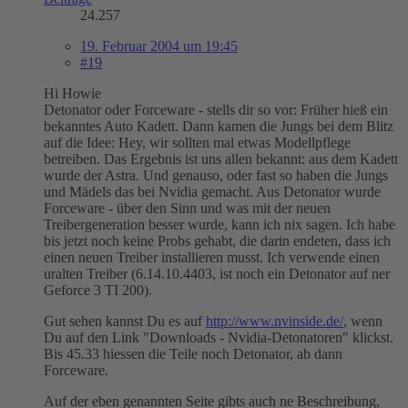
24.257
19. Februar 2004 um 19:45
#19
Hi Howie
Detonator oder Forceware - stells dir so vor: Früher hieß ein
bekanntes Auto Kadett. Dann kamen die Jungs bei dem Blitz
auf die Idee: Hey, wir sollten mal etwas Modellpflege
betreiben. Das Ergebnis ist uns allen bekannt: aus dem Kadett
wurde der Astra. Und genauso, oder fast so haben die Jungs
und Mädels das bei Nvidia gemacht. Aus Detonator wurde
Forceware - über den Sinn und was mit der neuen
Treibergeneration besser wurde, kann ich nix sagen. Ich habe
bis jetzt noch keine Probs gehabt, die darin endeten, dass ich
einen neuen Treiber installieren musst. Ich verwende einen
uralten Treiber (6.14.10.4403, ist noch ein Detonator auf ner
Geforce 3 TI 200).
Gut sehen kannst Du es auf
http://www.nvinside.de/
, wenn
Du auf den Link "Downloads - Nvidia-Detonatoren" klickst.
Bis 45.33 hiessen die Teile noch Detonator, ab dann
Forceware.
Auf der eben genannten Seite gibts auch ne Beschreibung,