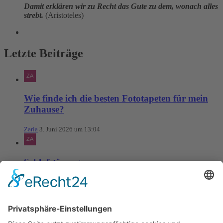
Damit erklären wir zu Recht das Gute zu dem, wonach alles
strebt.
(Aristoteles)
Letzte Beiträge
Wie finde ich die besten Fototapeten für mein
Zuhause?
Zaria
3. Juni 2026 um 13:04
Schlafstörungen
Zaria
3. Juni 2026 um 13:03
Ms word to PDF