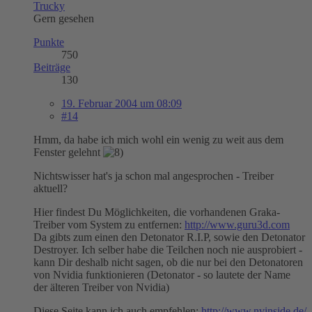
Trucky
Gern gesehen
Punkte
750
Beiträge
130
19. Februar 2004 um 08:09
#14
Hmm, da habe ich mich wohl ein wenig zu weit aus dem
Fenster gelehnt
Nichtswisser hat's ja schon mal angesprochen - Treiber
aktuell?
Hier findest Du Möglichkeiten, die vorhandenen Graka-
Treiber vom System zu entfernen:
http://www.guru3d.com
Da gibts zum einen den Detonator R.I.P, sowie den Detonator
Destroyer. Ich selber habe die Teilchen noch nie ausprobiert -
kann Dir deshalb nicht sagen, ob die nur bei den Detonatoren
von Nvidia funktionieren (Detonator - so lautete der Name
der älteren Treiber von Nvidia)
Diese Seite kann ich auch empfehlen:
http://www.nvinside.de/