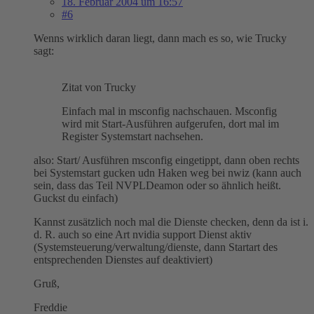
18. Februar 2004 um 16:57
#6
Wenns wirklich daran liegt, dann mach es so, wie Trucky
sagt:
Zitat von Trucky
Einfach mal in msconfig nachschauen. Msconfig
wird mit Start-Ausführen aufgerufen, dort mal im
Register Systemstart nachsehen.
also: Start/ Ausführen msconfig eingetippt, dann oben rechts
bei Systemstart gucken udn Haken weg bei nwiz (kann auch
sein, dass das Teil NVPLDeamon oder so ähnlich heißt.
Guckst du einfach)
Kannst zusätzlich noch mal die Dienste checken, denn da ist i.
d. R. auch so eine Art nvidia support Dienst aktiv
(Systemsteuerung/verwaltung/dienste, dann Startart des
entsprechenden Dienstes auf deaktiviert)
Gruß,
Freddie