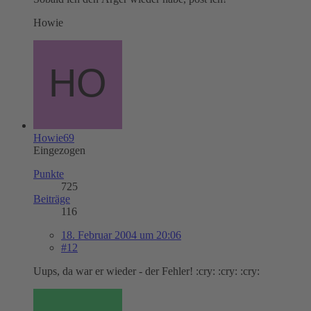
Howie
Howie69
Eingezogen
Punkte
725
Beiträge
116
18. Februar 2004 um 20:06
#12
Uups, da war er wieder - der Fehler! :cry: :cry: :cry: