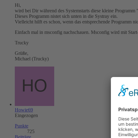
Hi,
wird bei Dir während des Systemstarts diese kleine Programm "n
Dieses Programm nistet sich unten in die Systray ein.
Vielleicht hilft es schon, wenn das entsprechende Programm nic
Einfach mal in msconfig nachschauen. Msconfig wird mit Start
Trucky
Grüße,
Michael (Trucky)
Howie69
Eingezogen
Punkte
725
Beiträge