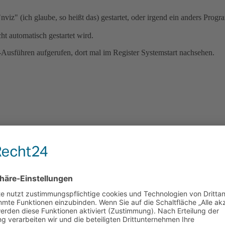
viz" (ich glaube, so heißt das) gestartet, oder irgend ein anders Prog
ht automatisch gestartet wird.
-Ausführen aufgerufen, dort mal im Register Systemstart nachsehen.