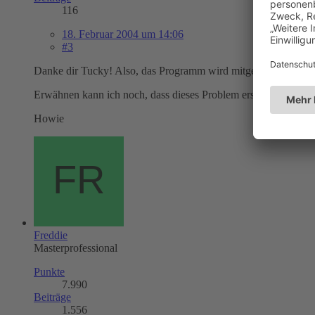
116
18. Februar 2004 um 14:06
#3
Danke dir Tucky! Also, das Programm wird mitgestartet! Du mein
Erwähnen kann ich noch, dass dieses Problem erst vor einiger Ze
Howie
Freddie
Masterprofessional
Punkte
7.990
Beiträge
1.556