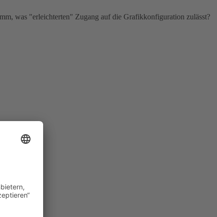
ramm, was "erleichterten" Zugang auf die Grafikkonfiguration zulässt?