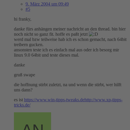
9. März 2004 um 09:49
#5
hi franky,
danke fürs anhängen meiner nachricht an den thread. bin hier
noch nicht so ganz fit. hoffe es paßt jetzt
werd mal bzw teilweise hab ich es schon gemacht, nach 64bit
treibern gucken.
ansonsten teste ich es einfach mal aus oder ich besorg mir
linux 9.0 64bit und teste dieses mal.
danke
gruß swape
die hoffnung stirbt zuletzt, na und wenn die stirbt, wer hilft
uns dann?
es ist
https://www.win-tipps-tweaks.de
http://www.xp-tipps-
tricks.de/