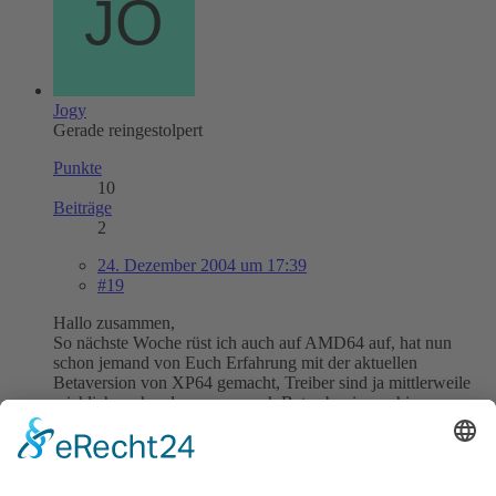
Jogy
Gerade reingestolpert
Punkte
10
Beiträge
2
24. Dezember 2004 um 17:39
#19
Hallo zusammen,
So nächste Woche rüst ich auch auf AMD64 auf, hat nun
schon jemand von Euch Erfahrung mit der aktuellen
Betaversion von XP64 gemacht, Treiber sind ja mittlerweile
reichlich vorhanden, wenn auch Beta aber immerhin.
http://www.microsoft.com/windowsxp/64bi…
on/upgrade.mspx
Letzte Beiträge