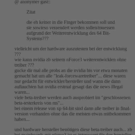
@ anonymer gast::
Zitat
die eh keiner in die Finger bekommen soll und
sie sowieso veraendert werden sollen/muessen
aufgrund der Weiterentwicklung des 64 Bit-
Systems???
vielleicht um der hardware auszutesten bei der entwicklung
???
wie kann nvidia zb seinem nForce3 weiterentwicklen ohne
treiber ???
gucke dir mal alle probs an die nvidia bis vor etwa monaten
gemacht hat um alle "leak-forcewaretreiber"... diese waren
nur gedacht für entwickler/hersteller und wann die dann
auftauchten hat nvidia erstmal gesagt das die news illegal
waren...
viele beta-treiber werden auch ausprobiert im "geschlossenen
beta-testerkreis von ms"...
bei einem release von xp 64-bit sind dann alle treiber in final-
version vorhanden ohne das die meisten etwas mitbekommen
haben...
und hardware hersteller benötigen diese beta-treiber auch... zb
bei mainboards mit nforce3 ist es interessent für den hersteller