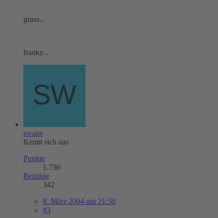
gruss...
franky...
swape
Kennt sich aus
Punkte
1.730
Beiträge
342
8. März 2004 um 21:50
#3