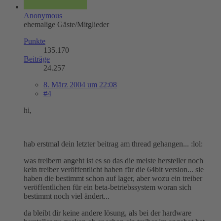
Anonymous
ehemalige Gäste/Mitglieder
Punkte
135.170
Beiträge
24.257
8. März 2004 um 22:08
#4
hi,
hab erstmal dein letzter beitrag am thread gehangen... :lol:
was treibern angeht ist es so das die meiste hersteller noch
kein treiber veröffentlicht haben für die 64bit version... sie
haben die bestimmt schon auf lager, aber wozu ein treiber
veröffentlichen für ein beta-betriebssystem woran sich
bestimmt noch viel ändert...
da bleibt dir keine andere lösung, als bei der hardware