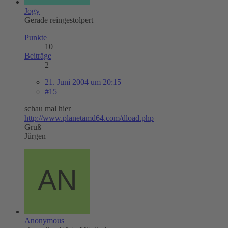
Jogy
Gerade reingestolpert
Punkte
10
Beiträge
2
21. Juni 2004 um 20:15
#15
schau mal hier
http://www.planetamd64.com/dload.php
Gruß
Jürgen
Anonymous