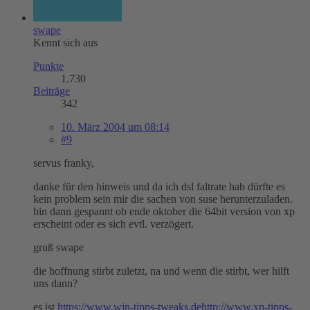
swape
Kennt sich aus
Punkte
1.730
Beiträge
342
10. März 2004 um 08:14
#9
servus franky,
danke für den hinweis und da ich dsl faltrate hab dürfte es
kein problem sein mir die sachen von suse herunterzuladen.
bin dann gespannt ob ende oktober die 64bit version von xp
erscheint oder es sich evtl. verzögert.
gruß swape
die hoffnung stirbt zuletzt, na und wenn die stirbt, wer hilft
uns dann?
es ist
https://www.win-tipps-tweaks.de
http://www.xp-tipps-