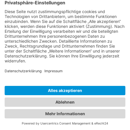
Wie finde ich die besten Fototapeten für mein
Zuhause?
Zaria
3. Juni 2026 um 13:04
Schlafstörungen
Zaria
3. Juni 2026 um 13:03
Ms word to PDF
Manuellsen
28. Mai 2026 um 10:31
Künstliche Intelligenz in der
Plattformentwicklung