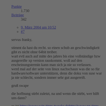
Punkte
1.730
Beiträge
342
9. März 2004 um 10:52
#7
servus franky,
stimmt da hast du recht. so einen schub an geschwindigkeit
gibt es nicht ohne 64bit treiber.
wart evtl auch auf mitte des jahres bis eine vollständige bzw
ausgereifte xp version rauskommt. woll auf den
erscheinungstermin kann man sich ja nie so verlassen.
werd mal auf der seite von linux nachschaun was die so für
hardware/software unterstützen, denn die doku von suse war
ja nie schlecht, sondern immer sehr gut ausgereift.
gruß swape
die hoffnung stirbt zuletzt, na und wenn die stirbt, wer hilft
uns dann?
es ist
https://www.win-tipps-tweaks.de
http://www.xp-tipps-