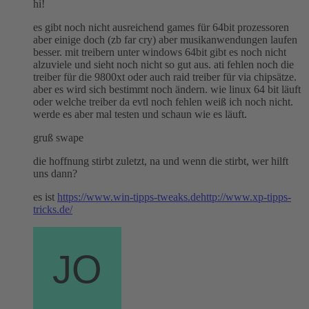
hi!
es gibt noch nicht ausreichend games für 64bit prozessoren
aber einige doch (zb far cry) aber musikanwendungen laufen
besser. mit treibern unter windows 64bit gibt es noch nicht
alzuviele und sieht noch nicht so gut aus. ati fehlen noch die
treiber für die 9800xt oder auch raid treiber für via chipsätze.
aber es wird sich bestimmt noch ändern. wie linux 64 bit läuft
oder welche treiber da evtl noch fehlen weiß ich noch nicht.
werde es aber mal testen und schaun wie es läuft.
gruß swape
die hoffnung stirbt zuletzt, na und wenn die stirbt, wer hilft
uns dann?
es ist
https://www.win-tipps-tweaks.de
http://www.xp-tipps-
tricks.de/