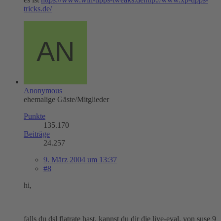
tricks.de/
Anonymous
ehemalige Gäste/Mitglieder
Punkte
135.170
Beiträge
24.257
9. März 2004 um 13:37
#8
hi,
falls du dsl flatrate hast, kannst du dir die live-eval. von suse 9