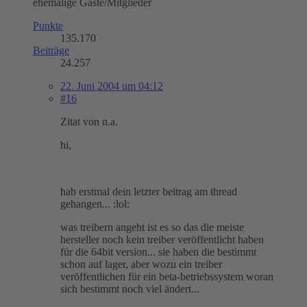
ehemalige Gäste/Mitglieder
Punkte
135.170
Beiträge
24.257
22. Juni 2004 um 04:12
#16
Zitat von n.a.
hi,
hab erstmal dein letzter beitrag am thread
gehangen... :lol:
was treibern angeht ist es so das die meiste
hersteller noch kein treiber veröffentlicht haben
für die 64bit version... sie haben die bestimmt
schon auf lager, aber wozu ein treiber
veröffentlichen für ein beta-betriebssystem woran
sich bestimmt noch viel ändert...