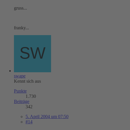
gruss...
franky...
swape
Kennt sich aus
Punkte
1.730
Beiträge
342
5. April 2004 um 07:50
#14