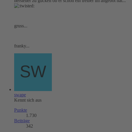
hersteller zu gucken ob er schon ein treiber im angebot hat...
gruss...
franky...
swape
Kennt sich aus
Punkte
1.730
Beiträge
342