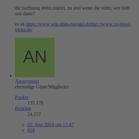
die hoffnung stirbt zuletzt, na und wenn die stirbt, wer hilft
uns dann?
es ist
https://www.win-tipps-tweaks.de
http://www.xp-tipps-
tricks.de/
Anonymous
ehemalige Gäste/Mitglieder
Punkte
135.170
Beiträge
24.257
22. Juni 2004 um 12:47
#18