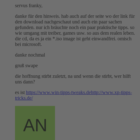
servus franky,
danke für den hinweis. hab auch auf der seite wo der link für
den download nachgeschaut und auch ein paar sachen
gefunden. nur ich bräuchte noch ein paar praktische tipps. so
wie umgang mit treiber, games usw. so aus dem realen leben.
die cd, da es ja ein *.iso image ist geht einwandfrei. omisch
bei microsoft.
danke nochmal
gruß swape
die hoffnung stirbt zuletzt, na und wenn die stirbt, wer hilft
uns dann?
es ist
https://www.win-tipps-tweaks.de
http://www.xp-tipps-
tricks.de/