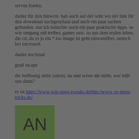
servus franky,
danke für den hinweis. hab auch auf der seite wo der link für
den download nachgeschaut und auch ein paar sachen
gefunden. nur ich bräuchte noch ein paar praktische tipps. so
wie umgang mit treiber, games usw. so aus dem realen leben.
die cd, da es ja ein *.iso image ist geht einwandfrei. omisch
bei microsoft.
danke nochmal
gruß swape
die hoffnung stirbt zuletzt, na und wenn die stirbt, wer hilft
uns dann?
es ist
https://www.win-tipps-tweaks.de
http://www.xp-tipps-
tricks.de/