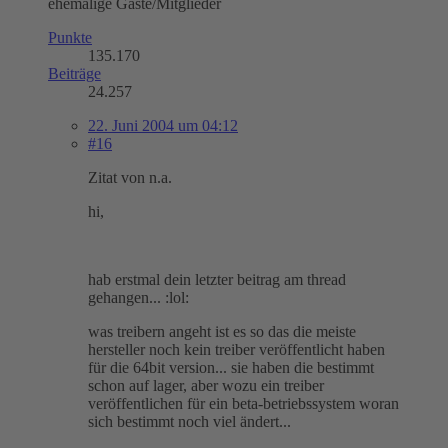
ehemalige Gäste/Mitglieder
Punkte
135.170
Beiträge
24.257
22. Juni 2004 um 04:12
#16
Zitat von n.a.
hi,
hab erstmal dein letzter beitrag am thread
gehangen... :lol:
was treibern angeht ist es so das die meiste
hersteller noch kein treiber veröffentlicht haben
für die 64bit version... sie haben die bestimmt
schon auf lager, aber wozu ein treiber
veröffentlichen für ein beta-betriebssystem woran
sich bestimmt noch viel ändert...