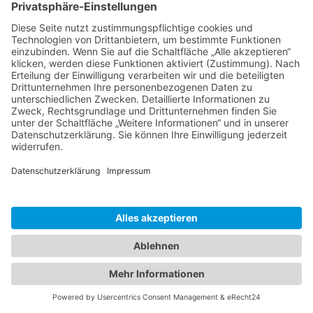
Wie finde ich die besten Fototapeten für mein
Zuhause?
Zaria
3. Juni 2026 um 13:04
Schlafstörungen
Zaria
3. Juni 2026 um 13:03
Ms word to PDF
Manuellsen
28. Mai 2026 um 10:31
Künstliche Intelligenz in der
Plattformentwicklung