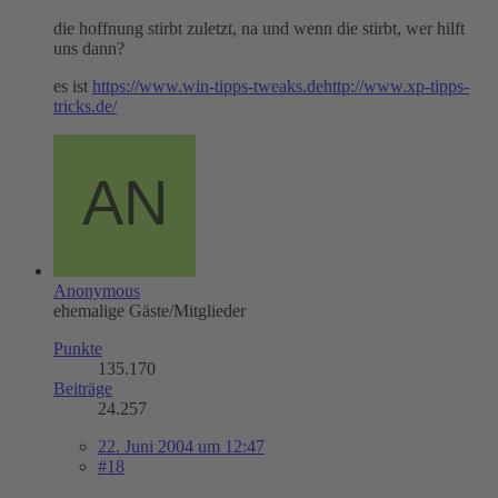
die hoffnung stirbt zuletzt, na und wenn die stirbt, wer hilft
uns dann?
es ist
https://www.win-tipps-tweaks.de
http://www.xp-tipps-
tricks.de/
Anonymous
ehemalige Gäste/Mitglieder
Punkte
135.170
Beiträge
24.257
22. Juni 2004 um 12:47
#18