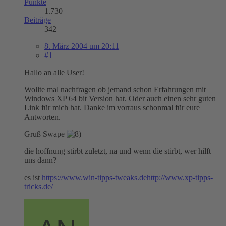
Punkte
1.730
Beiträge
342
8. März 2004 um 20:11
#1
Hallo an alle User!
Wollte mal nachfragen ob jemand schon Erfahrungen mit
Windows XP 64 bit Version hat. Oder auch einen sehr guten
Link für mich hat. Danke im vorraus schonmal für eure
Antworten.
Gruß Swape
die hoffnung stirbt zuletzt, na und wenn die stirbt, wer hilft
uns dann?
es ist
https://www.win-tipps-tweaks.de
http://www.xp-tipps-
tricks.de/