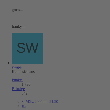
gruss...
franky...
swape
Kennt sich aus
Punkte
1.730
Beiträge
342
8. März 2004 um 21:50
#3