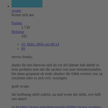
swape
Kennt sich aus
Punkte
1.730
Beiträge
342
10. März 2004 um 08:14
#9
servus franky,
danke für den hinweis und da ich dsl faltrate hab dürfte es
kein problem sein mir die sachen von suse herunterzuladen.
bin dann gespannt ob ende oktober die 64bit version von xp
erscheint oder es sich evtl. verzögert.
gruß swape
die hoffnung stirbt zuletzt, na und wenn die stirbt, wer hilft
uns dann?
es ist
https://www.win-tipps-tweaks.de
http://www.xp-tipps-