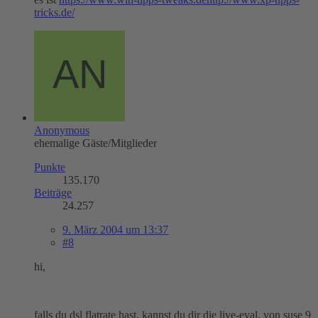
tricks.de/
Anonymous
ehemalige Gäste/Mitglieder
Punkte
135.170
Beiträge
24.257
9. März 2004 um 13:37
#8
hi,
falls du dsl flatrate hast, kannst du dir die live-eval. von suse 9