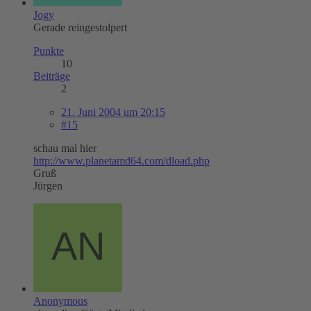
Jogy
Gerade reingestolpert
Punkte
10
Beiträge
2
21. Juni 2004 um 20:15
#15
schau mal hier
http://www.planetamd64.com/dload.php
Gruß
Jürgen
Anonymous