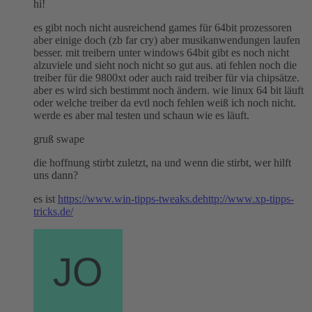
hi!
es gibt noch nicht ausreichend games für 64bit prozessoren
aber einige doch (zb far cry) aber musikanwendungen laufen
besser. mit treibern unter windows 64bit gibt es noch nicht
alzuviele und sieht noch nicht so gut aus. ati fehlen noch die
treiber für die 9800xt oder auch raid treiber für via chipsätze.
aber es wird sich bestimmt noch ändern. wie linux 64 bit läuft
oder welche treiber da evtl noch fehlen weiß ich noch nicht.
werde es aber mal testen und schaun wie es läuft.
gruß swape
die hoffnung stirbt zuletzt, na und wenn die stirbt, wer hilft
uns dann?
es ist
https://www.win-tipps-tweaks.de
http://www.xp-tipps-
tricks.de/