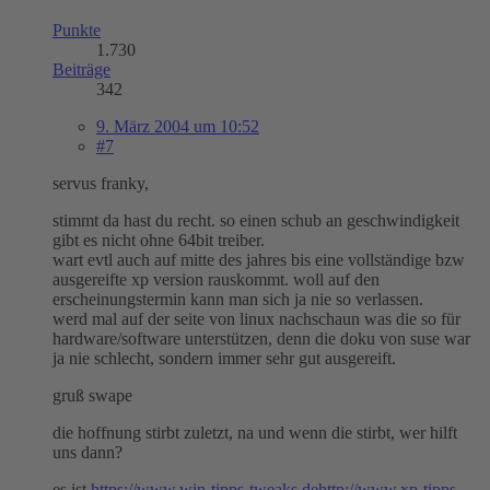
Punkte
1.730
Beiträge
342
9. März 2004 um 10:52
#7
servus franky,
stimmt da hast du recht. so einen schub an geschwindigkeit
gibt es nicht ohne 64bit treiber.
wart evtl auch auf mitte des jahres bis eine vollständige bzw
ausgereifte xp version rauskommt. woll auf den
erscheinungstermin kann man sich ja nie so verlassen.
werd mal auf der seite von linux nachschaun was die so für
hardware/software unterstützen, denn die doku von suse war
ja nie schlecht, sondern immer sehr gut ausgereift.
gruß swape
die hoffnung stirbt zuletzt, na und wenn die stirbt, wer hilft
uns dann?
es ist
https://www.win-tipps-tweaks.de
http://www.xp-tipps-