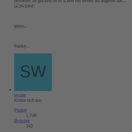
hersteller zu gucken ob er schon ein treiber im angebot hat...
gruss...
franky...
swape
Kennt sich aus
Punkte
1.730
Beiträge
342