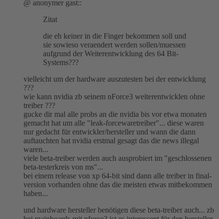
@ anonymer gast::
Zitat
die eh keiner in die Finger bekommen soll und
sie sowieso veraendert werden sollen/muessen
aufgrund der Weiterentwicklung des 64 Bit-
Systems???
vielleicht um der hardware auszutesten bei der entwicklung
???
wie kann nvidia zb seinem nForce3 weiterentwicklen ohne
treiber ???
gucke dir mal alle probs an die nvidia bis vor etwa monaten
gemacht hat um alle "leak-forcewaretreiber"... diese waren
nur gedacht für entwickler/hersteller und wann die dann
auftauchten hat nvidia erstmal gesagt das die news illegal
waren...
viele beta-treiber werden auch ausprobiert im "geschlossenen
beta-testerkreis von ms"...
bei einem release von xp 64-bit sind dann alle treiber in final-
version vorhanden ohne das die meisten etwas mitbekommen
haben...
und hardware hersteller benötigen diese beta-treiber auch... zb
bei mainboards mit nforce3 ist es interessent für den hersteller