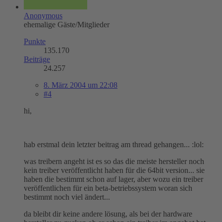
Anonymous
ehemalige Gäste/Mitglieder
Punkte
135.170
Beiträge
24.257
8. März 2004 um 22:08
#4
hi,
hab erstmal dein letzter beitrag am thread gehangen... :lol:
was treibern angeht ist es so das die meiste hersteller noch
kein treiber veröffentlicht haben für die 64bit version... sie
haben die bestimmt schon auf lager, aber wozu ein treiber
veröffentlichen für ein beta-betriebssystem woran sich
bestimmt noch viel ändert...
da bleibt dir keine andere lösung, als bei der hardware