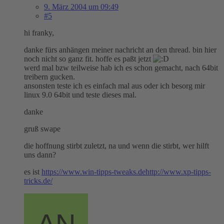
9. März 2004 um 09:49
#5
hi franky,
danke fürs anhängen meiner nachricht an den thread. bin hier
noch nicht so ganz fit. hoffe es paßt jetzt
werd mal bzw teilweise hab ich es schon gemacht, nach 64bit
treibern gucken.
ansonsten teste ich es einfach mal aus oder ich besorg mir
linux 9.0 64bit und teste dieses mal.
danke
gruß swape
die hoffnung stirbt zuletzt, na und wenn die stirbt, wer hilft
uns dann?
es ist
https://www.win-tipps-tweaks.de
http://www.xp-tipps-
tricks.de/