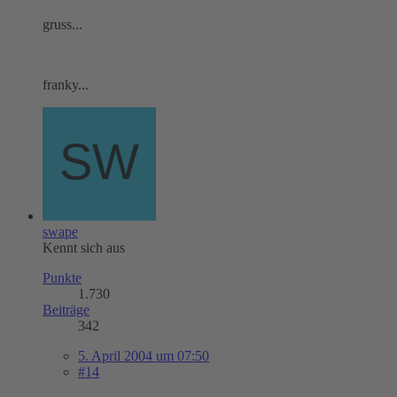
gruss...
franky...
swape
Kennt sich aus
Punkte
1.730
Beiträge
342
5. April 2004 um 07:50
#14