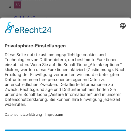
Schlafstörungen
Zaria
3. Juni 2026 um 13:03
Ms word to PDF
Manuellsen
28. Mai 2026 um 10:31
Künstliche Intelligenz in der
Plattformentwicklung
MasonOgden
24. August 2025 um 10:58
Was habt ihr euch zuletzt gekauft?
LarsKlars
3. März 2025 um 10:08