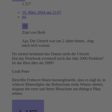
1.517
19. März 2004 um 21:07
#4
Zitat von Herb
Aja: Die Uhrzeit war um 2 Jahre hinten...frag
mich nich warum
Du meinst bestimmt das Datum nicht die Uhrzeit.
Hat das Notebook eventuell noch das Jahr 2000 Problem?
Ist das Bios älter als 1999?
Gruß Peter
Birsctihe Frshocer hbaen haruesgfnuedn, dass es eagl ist, in
whlecer Rhieenfgloe die Behsucbatn eenis Wtores sheten,
slognae der etsre und ltetze Bhsucbate am rhitirgcn Pltaz
sehten.