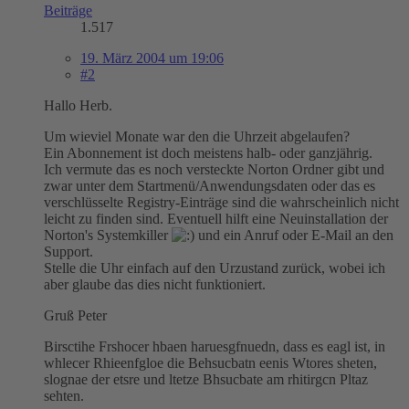
Beiträge
1.517
19. März 2004 um 19:06
#2
Hallo Herb.
Um wieviel Monate war den die Uhrzeit abgelaufen?
Ein Abonnement ist doch meistens halb- oder ganzjährig.
Ich vermute das es noch versteckte Norton Ordner gibt und
zwar unter dem Startmenü/Anwendungsdaten oder das es
verschlüsselte Registry-Einträge sind die wahrscheinlich nicht
leicht zu finden sind. Eventuell hilft eine Neuinstallation der
Norton's Systemkiller
und ein Anruf oder E-Mail an den
Support.
Stelle die Uhr einfach auf den Urzustand zurück, wobei ich
aber glaube das dies nicht funktioniert.
Gruß Peter
Birsctihe Frshocer hbaen haruesgfnuedn, dass es eagl ist, in
whlecer Rhieenfgloe die Behsucbatn eenis Wtores sheten,
slognae der etsre und ltetze Bhsucbate am rhitirgcn Pltaz
sehten.