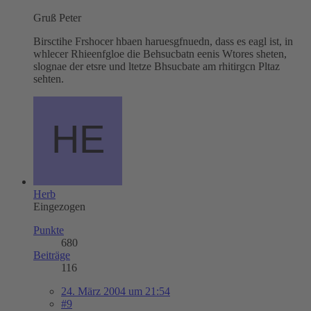
Gruß Peter
Birsctihe Frshocer hbaen haruesgfnuedn, dass es eagl ist, in
whlecer Rhieenfgloe die Behsucbatn eenis Wtores sheten,
slognae der etsre und ltetze Bhsucbate am rhitirgcn Pltaz
sehten.
Herb
Eingezogen
Punkte
680
Beiträge
116
24. März 2004 um 21:54
#9