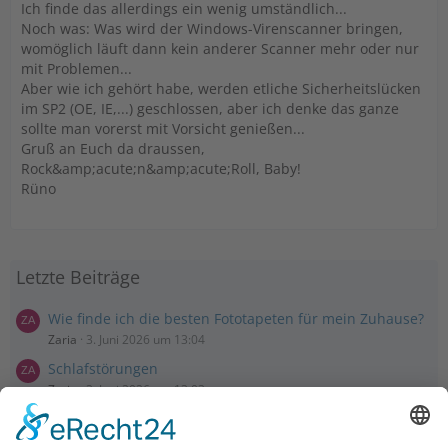
Ich finde das allerdings ein wenig umständlich...
Noch was: Was wird der Windows-Virenscanner bringen,
womöglich läuft dann kein anderer Scanner mehr oder nur
mit Problemen...
Aber wie ich gehört habe, werden etliche Sicherheitslücken
im SP2 (OE, IE,...) geschlossen, aber ich denke das ganze
sollte man vorerst mit Vorsicht genießen...
Gruß an Euch da draussen,
Rock&amp;acute;n&amp;acute;Roll, Baby!
Rüno
Letzte Beiträge
Wie finde ich die besten Fototapeten für mein Zuhause?
Zaria
3. Juni 2026 um 13:04
Schlafstörungen
Zaria
3. Juni 2026 um 13:03
Ms word to PDF
Manuellsen
28. Mai 2026 um 10:31