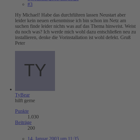
#3
Hy Michael! Habe das durchführen lassen Neustart aber
leider kein neuen erkenntnisse ich bin schon im Netz am
suchen finde leider nichts was auf das Thema hinweist. Weist
du noch was? Ich werde mich wohl dazu entschließen neu zu
installieren, denke die Vorinstallation ist wohl defekt. Gruß
Peter
TyBear
hilft gerne
Punkte
1.030
Beiträge
200
14. Januar 2003 um 11:35