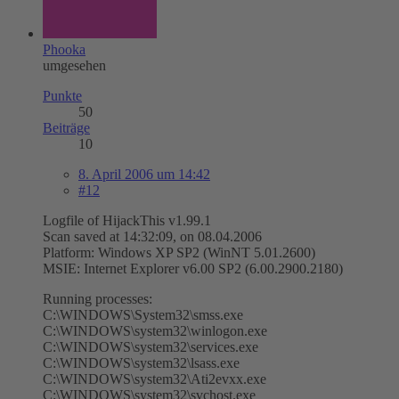
Phooka
umgesehen
Punkte
50
Beiträge
10
8. April 2006 um 14:42
#12
Logfile of HijackThis v1.99.1
Scan saved at 14:32:09, on 08.04.2006
Platform: Windows XP SP2 (WinNT 5.01.2600)
MSIE: Internet Explorer v6.00 SP2 (6.00.2900.2180)
Running processes:
C:\WINDOWS\System32\smss.exe
C:\WINDOWS\system32\winlogon.exe
C:\WINDOWS\system32\services.exe
C:\WINDOWS\system32\lsass.exe
C:\WINDOWS\system32\Ati2evxx.exe
C:\WINDOWS\system32\svchost.exe