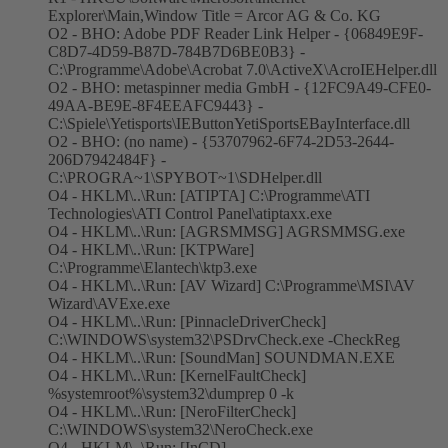
Explorer\Main,Window Title = Arcor AG & Co. KG
O2 - BHO: Adobe PDF Reader Link Helper - {06849E9F-
C8D7-4D59-B87D-784B7D6BE0B3} -
C:\Programme\Adobe\Acrobat 7.0\ActiveX\AcroIEHelper.dll
O2 - BHO: metaspinner media GmbH - {12FC9A49-CFE0-
49AA-BE9E-8F4EEAFC9443} -
C:\Spiele\Yetisports\IEButtonYetiSportsEBayInterface.dll
O2 - BHO: (no name) - {53707962-6F74-2D53-2644-
206D7942484F} -
C:\PROGRA~1\SPYBOT~1\SDHelper.dll
O4 - HKLM\..\Run: [ATIPTA] C:\Programme\ATI
Technologies\ATI Control Panel\atiptaxx.exe
O4 - HKLM\..\Run: [AGRSMMSG] AGRSMMSG.exe
O4 - HKLM\..\Run: [KTPWare]
C:\Programme\Elantech\ktp3.exe
O4 - HKLM\..\Run: [AV Wizard] C:\Programme\MSI\AV
Wizard\AVExe.exe
O4 - HKLM\..\Run: [PinnacleDriverCheck]
C:\WINDOWS\system32\PSDrvCheck.exe -CheckReg
O4 - HKLM\..\Run: [SoundMan] SOUNDMAN.EXE
O4 - HKLM\..\Run: [KernelFaultCheck]
%systemroot%\system32\dumprep 0 -k
O4 - HKLM\..\Run: [NeroFilterCheck]
C:\WINDOWS\system32\NeroCheck.exe
O4 - HKLM\..\Run: [InCD]