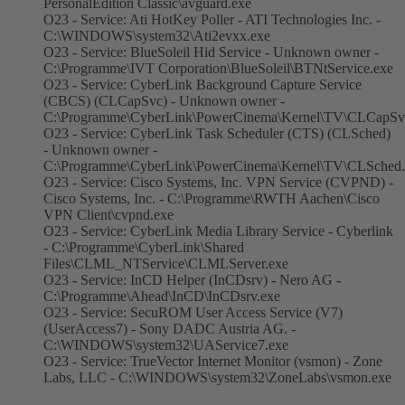
PersonalEdition Classic\avguard.exe
O23 - Service: Ati HotKey Poller - ATI Technologies Inc. -
C:\WINDOWS\system32\Ati2evxx.exe
O23 - Service: BlueSoleil Hid Service - Unknown owner -
C:\Programme\IVT Corporation\BlueSoleil\BTNtService.exe
O23 - Service: CyberLink Background Capture Service
(CBCS) (CLCapSvc) - Unknown owner -
C:\Programme\CyberLink\PowerCinema\Kernel\TV\CLCapSv
O23 - Service: CyberLink Task Scheduler (CTS) (CLSched)
- Unknown owner -
C:\Programme\CyberLink\PowerCinema\Kernel\TV\CLSched.
O23 - Service: Cisco Systems, Inc. VPN Service (CVPND) -
Cisco Systems, Inc. - C:\Programme\RWTH Aachen\Cisco
VPN Client\cvpnd.exe
O23 - Service: CyberLink Media Library Service - Cyberlink
- C:\Programme\CyberLink\Shared
Files\CLML_NTService\CLMLServer.exe
O23 - Service: InCD Helper (InCDsrv) - Nero AG -
C:\Programme\Ahead\InCD\InCDsrv.exe
O23 - Service: SecuROM User Access Service (V7)
(UserAccess7) - Sony DADC Austria AG. -
C:\WINDOWS\system32\UAService7.exe
O23 - Service: TrueVector Internet Monitor (vsmon) - Zone
Labs, LLC - C:\WINDOWS\system32\ZoneLabs\vsmon.exe