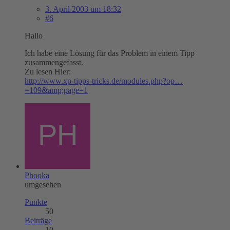
3. April 2003 um 18:32
#6
Hallo
Ich habe eine Lösung für das Problem in einem Tipp
zusammengefasst.
Zu lesen Hier:
http://www.xp-tipps-tricks.de/modules.php?op…
=109&amp;page=1
Phooka
umgesehen
Punkte
50
Beiträge
10