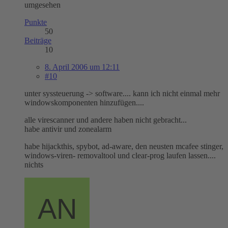
umgesehen
Punkte
50
Beiträge
10
8. April 2006 um 12:11
#10
unter syssteuerung -> software.... kann ich nicht einmal mehr
windowskomponenten hinzufügen....
alle virescanner und andere haben nicht gebracht...
habe antivir und zonealarm
habe hijackthis, spybot, ad-aware, den neusten mcafee stinger,
windows-viren- removaltool und clear-prog laufen lassen....
nichts