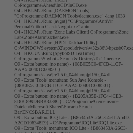
C:\Programme\Ahead\InCD\InCD.exe
O4 - HKLM\..\Run: [DAEMON Tools]
"C:\Programme\DAEMON Tools\daemon.exe" -lang 1033
O4 - HKLM\..\Run: [avgnt] "C:\Programme\AntiVir
PersonalEdition Classic\avgnt.exe" /min
O4 - HKLM\..\Run: [Zone Labs Client] C:\Programme\Zone
Labs\ZoneAlarm\zlclient.exe
O4 - HKLM\..\Run: [HPDJ Taskbar Utility]
C:\WINDOWS\system32\spool\drivers\w32x86\3\hpztsb07.ex
O4 - HKCU\..\Run: [SpybotSD TeaTimer]
C:\Programme\Spybot - Search & Destroy\TeaTimer.exe
O9 - Extra button: (no name) - {08B0E5C0-4FCB-11CF-
AAA5-00401C608501} -
C:\Programme\Java\jre1.5.0_04\bin\npjpi150_04.dll
O9 - Extra 'Tools' menuitem: Sun Java Konsole -
{08B0E5C0-4FCB-11CF-AAA5-00401C608501} -
C:\Programme\Java\jre1.5.0_04\bin\npjpi150_04.dll
O9 - Extra button: (no name) - {B205A35E-1FC4-4CE3-
818B-899DBBB3388C} - C:\Programme\Gemeinsame
Dateien\Microsoft Shared\Encarta Search
Bar\ENCSBAR.DLL
O9 - Extra button: ICQ Lite - {B863453A-26C3-4e1f-A54D-
A2CD196348E9} - C:\Programme\ICQLite\ICQLite.exe
O9 - Extra 'Tools' menuitem: ICQ Lite - {B863453A-26C3-