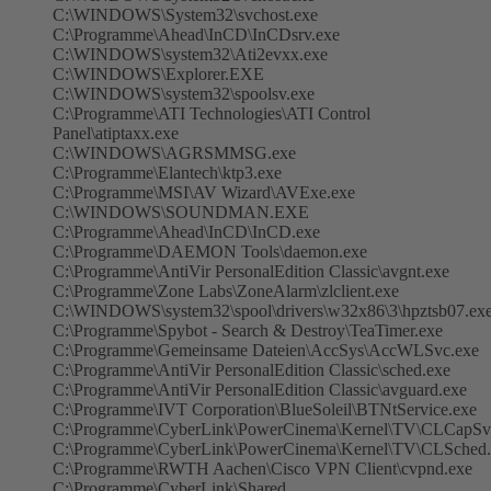
C:\WINDOWS\System32\svchost.exe
C:\Programme\Ahead\InCD\InCDsrv.exe
C:\WINDOWS\system32\Ati2evxx.exe
C:\WINDOWS\Explorer.EXE
C:\WINDOWS\system32\spoolsv.exe
C:\Programme\ATI Technologies\ATI Control
Panel\atiptaxx.exe
C:\WINDOWS\AGRSMMSG.exe
C:\Programme\Elantech\ktp3.exe
C:\Programme\MSI\AV Wizard\AVExe.exe
C:\WINDOWS\SOUNDMAN.EXE
C:\Programme\Ahead\InCD\InCD.exe
C:\Programme\DAEMON Tools\daemon.exe
C:\Programme\AntiVir PersonalEdition Classic\avgnt.exe
C:\Programme\Zone Labs\ZoneAlarm\zlclient.exe
C:\WINDOWS\system32\spool\drivers\w32x86\3\hpztsb07.ex
C:\Programme\Spybot - Search & Destroy\TeaTimer.exe
C:\Programme\Gemeinsame Dateien\AccSys\AccWLSvc.exe
C:\Programme\AntiVir PersonalEdition Classic\sched.exe
C:\Programme\AntiVir PersonalEdition Classic\avguard.exe
C:\Programme\IVT Corporation\BlueSoleil\BTNtService.exe
C:\Programme\CyberLink\PowerCinema\Kernel\TV\CLCapSv
C:\Programme\CyberLink\PowerCinema\Kernel\TV\CLSched.
C:\Programme\RWTH Aachen\Cisco VPN Client\cvpnd.exe
C:\Programme\CyberLink\Shared