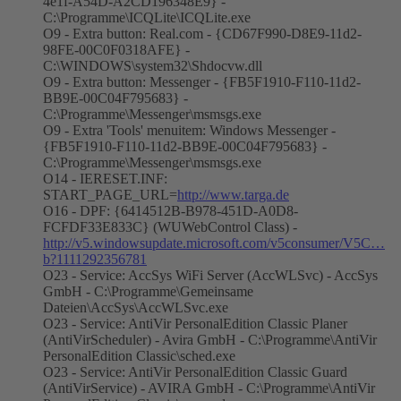
4e1f-A54D-A2CD196348E9} -
C:\Programme\ICQLite\ICQLite.exe
O9 - Extra button: Real.com - {CD67F990-D8E9-11d2-
98FE-00C0F0318AFE} -
C:\WINDOWS\system32\Shdocvw.dll
O9 - Extra button: Messenger - {FB5F1910-F110-11d2-
BB9E-00C04F795683} -
C:\Programme\Messenger\msmsgs.exe
O9 - Extra 'Tools' menuitem: Windows Messenger -
{FB5F1910-F110-11d2-BB9E-00C04F795683} -
C:\Programme\Messenger\msmsgs.exe
O14 - IERESET.INF:
START_PAGE_URL=
http://www.targa.de
O16 - DPF: {6414512B-B978-451D-A0D8-
FCFDF33E833C} (WUWebControl Class) -
http://v5.windowsupdate.microsoft.com/v5consumer/V5C…
b?1111292356781
O23 - Service: AccSys WiFi Server (AccWLSvc) - AccSys
GmbH - C:\Programme\Gemeinsame
Dateien\AccSys\AccWLSvc.exe
O23 - Service: AntiVir PersonalEdition Classic Planer
(AntiVirScheduler) - Avira GmbH - C:\Programme\AntiVir
PersonalEdition Classic\sched.exe
O23 - Service: AntiVir PersonalEdition Classic Guard
(AntiVirService) - AVIRA GmbH - C:\Programme\AntiVir