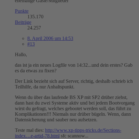
ehemalige Gäste/Mitglieder
Punkte
135.170
Beiträge
24.257
8. April 2006 um 14:53
#13
Hallo,
das ist ja ein neues Logfile von 14:32...und dein erstes? Gab
es da etwas zu fixen?
Der Link bezieht sich auf Server, richtig, deshalb schrieb ich
Teilhilfe, da nur Anhaltspunkt.
Wenn du über das laufende BS XP mit SP2 drüber ziehst,
dann hast du zwei Systeme aktiv und bei jedem Bootvorgang
wirst du gefragt, welches gebootet werden soll, das führt zu
Komplikationen!!! Niemals nur drüber bügeln. Wenn, dann
Datensicherung und sauber neu aufsetzen.
Teste mal dies:
http://www.xp-tipps-tricks.de/Sections-
index…e-artid-78.html
sfc scannow...