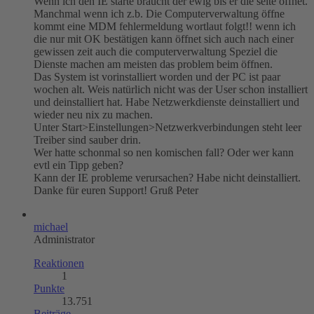
Wenn ich den IE starte braucht der ewig bis er die seite öffnet.
Manchmal wenn ich z.b. Die Computerverwaltung öffne
kommt eine MDM fehlermeldung wortlaut folgt!! wenn ich
die nur mit OK bestätigen kann öffnet sich auch nach einer
gewissen zeit auch die computerverwaltung Speziel die
Dienste machen am meisten das problem beim öffnen.
Das System ist vorinstalliert worden und der PC ist paar
wochen alt. Weis natürlich nicht was der User schon installiert
und deinstalliert hat. Habe Netzwerkdienste deinstalliert und
wieder neu nix zu machen.
Unter Start>Einstellungen>Netzwerkverbindungen steht leer
Treiber sind sauber drin.
Wer hatte schonmal so nen komischen fall? Oder wer kann
evtl ein Tipp geben?
Kann der IE probleme verursachen? Habe nicht deinstalliert.
Danke für euren Support! Gruß Peter
michael
Administrator
Reaktionen
1
Punkte
13.751
Beiträge