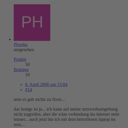
Phooka
umgesehen
Punkte
50
Beiträge
10
8. April 2006 um 15:04
#14
nein es gab nichts zu fixen...
das lustige ist ja... ich kann auf meine netzwerkumgebung
nicht zugreifen, aber die wlan verbindung ins internet steht
immer... auch jetzt bin ich mit dem betroffenen laptop im
netz...