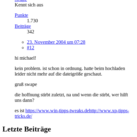
Kennt sich aus
Punkte
1.730
Beiträge
342
23. November 2004 um 07:28
#12
hi michael!
kein problem. ist schon in ordnung. hatte beim hochladen
leider nicht mehr auf die dateigröße geschaut.
gruß swape
die hoffnung stirbt zuletzt, na und wenn die stirbt, wer hilft
uns dann?
es ist
https://www.win-tipps-tweaks.de
http://www.xp-tipps-
tricks.de/
Letzte Beiträge