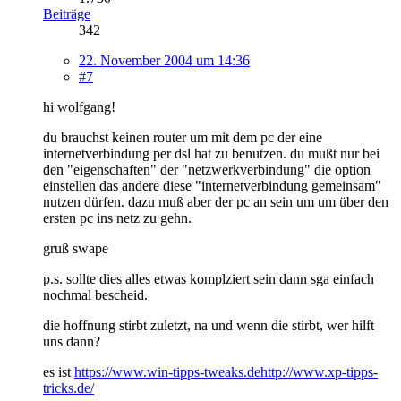
Beiträge
342
22. November 2004 um 14:36
#7
hi wolfgang!
du brauchst keinen router um mit dem pc der eine
internetverbindung per dsl hat zu benutzen. du mußt nur bei
den "eigenschaften" der "netzwerkverbindung" die option
einstellen das andere diese "internetverbindung gemeinsam"
nutzen dürfen. dazu muß aber der pc an sein um um über den
ersten pc ins netz zu gehn.
gruß swape
p.s. sollte dies alles etwas komplziert sein dann sga einfach
nochmal bescheid.
die hoffnung stirbt zuletzt, na und wenn die stirbt, wer hilft
uns dann?
es ist
https://www.win-tipps-tweaks.de
http://www.xp-tipps-
tricks.de/