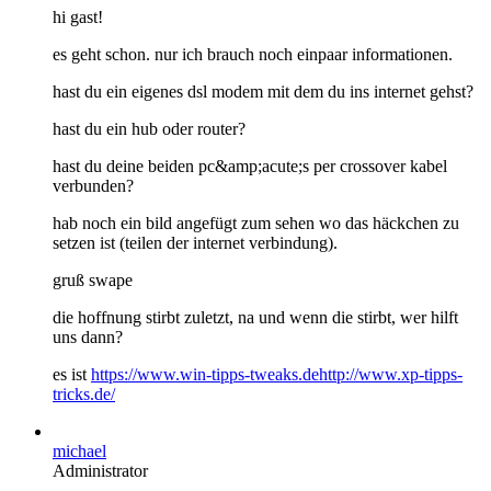
hi gast!
es geht schon. nur ich brauch noch einpaar informationen.
hast du ein eigenes dsl modem mit dem du ins internet gehst?
hast du ein hub oder router?
hast du deine beiden pc&amp;acute;s per crossover kabel
verbunden?
hab noch ein bild angefügt zum sehen wo das häckchen zu
setzen ist (teilen der internet verbindung).
gruß swape
die hoffnung stirbt zuletzt, na und wenn die stirbt, wer hilft
uns dann?
es ist
https://www.win-tipps-tweaks.de
http://www.xp-tipps-
tricks.de/
michael
Administrator