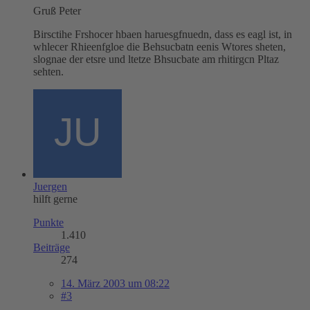
Gruß Peter
Birsctihe Frshocer hbaen haruesgfnuedn, dass es eagl ist, in
whlecer Rhieenfgloe die Behsucbatn eenis Wtores sheten,
slognae der etsre und ltetze Bhsucbate am rhitirgcn Pltaz
sehten.
Juergen
hilft gerne
Punkte
1.410
Beiträge
274
14. März 2003 um 08:22
#3