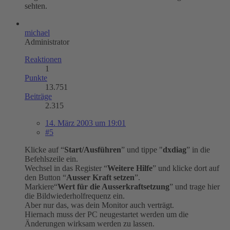
sehten.
michael
Administrator
Reaktionen
1
Punkte
13.751
Beiträge
2.315
14. März 2003 um 19:01
#5
Klicke auf “
Start/Ausführen
” und tippe "
dxdiag
” in die
Befehlszeile ein.
Wechsel in das Register “
Weitere Hilfe
” und klicke dort auf
den Button “
Ausser Kraft setzen
”.
Markiere“
Wert für die Ausserkraftsetzung
” und trage hier
die Bildwiederholfrequenz ein.
Aber nur das, was dein Monitor auch verträgt.
Hiernach muss der PC neugestartet werden um die
Änderungen wirksam werden zu lassen.