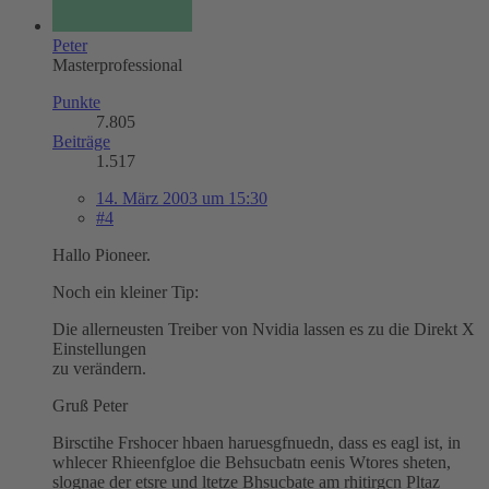
Peter
Masterprofessional
Punkte
7.805
Beiträge
1.517
14. März 2003 um 15:30
#4
Hallo Pioneer.
Noch ein kleiner Tip:
Die allerneusten Treiber von Nvidia lassen es zu die Direkt X
Einstellungen
zu verändern.
Gruß Peter
Birsctihe Frshocer hbaen haruesgfnuedn, dass es eagl ist, in
whlecer Rhieenfgloe die Behsucbatn eenis Wtores sheten,
slognae der etsre und ltetze Bhsucbate am rhitirgcn Pltaz