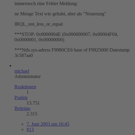
immernoch eine Fehler Meldung:
ne Menge Text wie gehabt, aber als "Neuerung"
IRQL_not_less_or_equal
***STOP: 0x0000004E (0x000000007, 0x00004F04,
0x0000001, 0x00000000)
***Ntfs.sys-adress F9980CE6 base of F9925000 Datestamp
3c587aa0
michael
Administrator
Reaktionen
1
Punkte
13.751
Beiträge
2.315
7. Juni 2003 um 16:45
#13