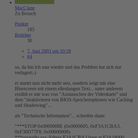
MacClane
Zu Besuch
Punkte
185
Beiträge
30
7. Juni 2003 um 10:18
#4
so, da bin ich nun wieder und das Problem hat sich nur
verlagert;-)
er startet nun nicht mehr neu, sondern zeigt mir eine
Bluescreen mit einem ellenlangen Text... unter anderem
erzählt er mir was von "Austauschen der Videokarte" und
dem "deaktivieren von BIOS-Speicheroptionen wie Caching
und Shadowing"...
als "Technische Information"... schreibts dann:
"***STOP 0x0000008E (0x0000005, 0xF3A1CBA3,
0xF30D77F8, 0x00000000)
***sysaudio.sys-Adress F3A1CBA3 base at F3A18000,