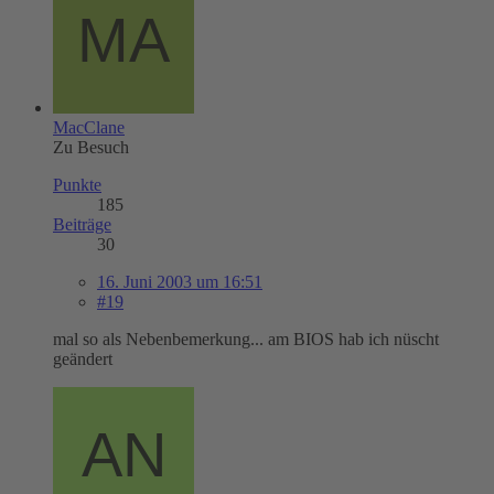
MacClane
Zu Besuch
Punkte
185
Beiträge
30
16. Juni 2003 um 16:51
#19
mal so als Nebenbemerkung... am BIOS hab ich nüscht
geändert