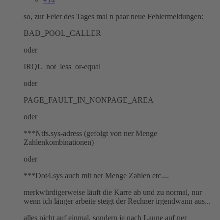
so, zur Feier des Tages mal n paar neue Fehlermeldungen:
BAD_POOL_CALLER
oder
IRQL_not_less_or-equal
oder
PAGE_FAULT_IN_NONPAGE_AREA
oder
***Ntfs.sys-adress (gefolgt von ner Menge
Zahlenkombinationen)
oder
***Dot4.sys auch mit ner Menge Zahlen etc....
merkwürdigerweise läuft die Karre ab und zu normal, nur
wenn ich länger arbeite steigt der Rechner irgendwann aus...
alles nicht auf einmal, sondern je nach Laune auf ner