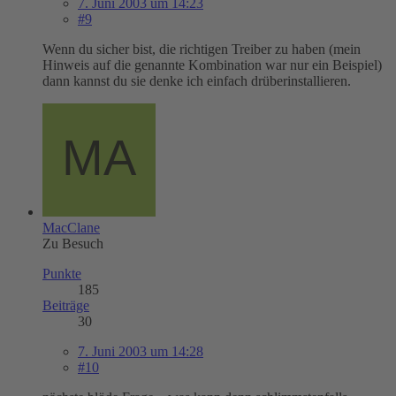
7. Juni 2003 um 14:23
#9
Wenn du sicher bist, die richtigen Treiber zu haben (mein
Hinweis auf die genannte Kombination war nur ein Beispiel)
dann kannst du sie denke ich einfach drüberinstallieren.
MacClane
Zu Besuch
Punkte
185
Beiträge
30
7. Juni 2003 um 14:28
#10