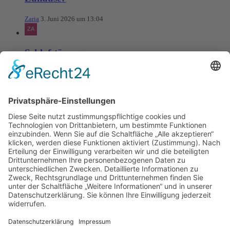
Zaria
3. Juni 2026 um 13:04
Schlafstörungen
Zaria
3. Juni 2026 um 13:03
Ms word to PDF
Manuellsen
28. Mai 2026 um 10:31
Künstliche Intelligenz in der
Plattformentwicklung
MasonOgden
24. August 2025 um 10:58
Was habt ihr euch zuletzt gekauft?