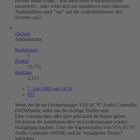
nächste blöde Frage... was kann denn schlimmstenfalls
passieren?... oder wirkt sich das installieren eines falschen
Audiotreibers auch "nur" auf die Audiofunktionen des
Systems aus?
michael
Administrator
Reaktionen
1
Punkte
13.751
Beiträge
2.315
7. Juni 2003 um 14:39
#11
Wenn bei dir im Gerätemanager VIA AC'97 Audio Controller
(WDM)steht, sollte das der richtige Treiber sein.
Eine Garantie dass alles glatt geht kann dir keiner geben.
Du kannst die Installation aber im Gerätemanager wieder
rückgängig machen. Über die Eigenschaften von VIA AC'97
Audio Controller (WDM) und da "installierter Treiber"
anklicken.