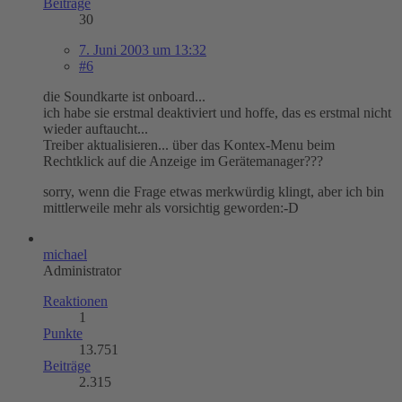
Beiträge
30
7. Juni 2003 um 13:32
#6
die Soundkarte ist onboard...
ich habe sie erstmal deaktiviert und hoffe, das es erstmal nicht
wieder auftaucht...
Treiber aktualisieren... über das Kontex-Menu beim
Rechtklick auf die Anzeige im Gerätemanager???
sorry, wenn die Frage etwas merkwürdig klingt, aber ich bin
mittlerweile mehr als vorsichtig geworden:-D
michael
Administrator
Reaktionen
1
Punkte
13.751
Beiträge
2.315