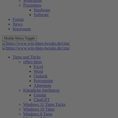
Workshops
Praxistipps
Hardware
Software
Forum
News
Impressum
Mobile Menu Toggle
Tipps und Tricks
office-tipps
Excel
Word
Outlook
Powerpoint
Allgemein
Künstliche Intelligenz
Gemini
ChatGPT
Windows 11 Tipps Tricks
Windows 10 Tipps
Windows 8 Tipps