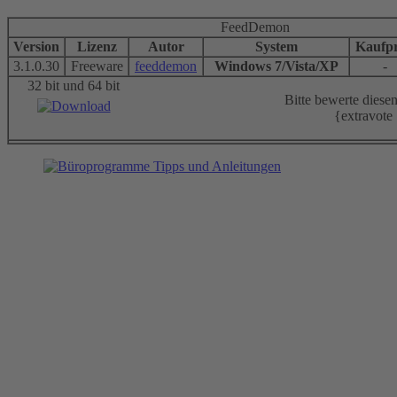
FeedDemon
Version
Lizenz
Autor
System
Kaufpr
3.1.0.30
Freeware
feeddemon
Windows 7/Vista/XP
-
32 bit und 64 bit
Bitte bewerte dies
{extravote