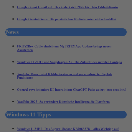
Google räumt Gmail auf: Das ändert sich 2026 für Dein E-Mail-Konto
Google Gemini Gems: Die persönlichen KI-Assistenten einfach erklärt
News
FRITZ!Box Cable einrichten: MyFRITZ!App Update bringt neuen
Assistenten
Windows 11 26H1 und Snapdragon X2: Die Zukunft der mobilen Laptops
YouTube Music testet KI-Moderatoren und personalisierte Playlist-
Funktionen
OpenAI revolutioniert KI-Interaktion: ChatGPT Pulse agiert jetzt proaktiv!
YouTube 2025: So verändert Künstliche Intelligenz die Plattform
Windows 11 Tipps
Windows 11 24H2: Das August‑Update KB5063878 – alles Wichtige auf