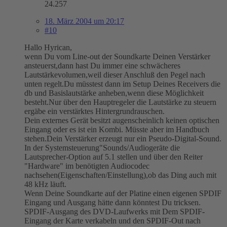
24.257
18. März 2004 um 20:17
#10
Hallo Hyrican,
wenn Du vom Line-out der Soundkarte Deinen Verstärker
ansteuerst,dann hast Du immer eine schwächeres
Lautstärkevolumen,weil dieser Anschluß den Pegel nach
unten regelt.Du müsstest dann im Setup Deines Receivers die
db und Basislautstärke anheben,wenn diese Möglichkeit
besteht.Nur über den Hauptregeler die Lautstärke zu steuern
ergäbe ein verstärktes Hintergrundrauschen.
Dein externes Gerät besitzt augenscheinlich keinen optischen
Eingang oder es ist ein Kombi. Müsste aber im Handbuch
stehen.Dein Verstärker erzeugt nur ein Pseudo-Digital-Sound.
In der Systemsteuerung"Sounds/Audiogeräte die
Lautsprecher-Option auf 5.1 stellen und über den Reiter
"Hardware" im benötigten Audiocodec
nachsehen(Eigenschaften/Einstellung),ob das Ding auch mit
48 kHz läuft.
Wenn Deine Soundkarte auf der Platine einen eigenen SPDIF
Eingang und Ausgang hätte dann könntest Du tricksen.
SPDIF-Ausgang des DVD-Laufwerks mit Dem SPDIF-
Eingang der Karte verkabeln und den SPDIF-Out nach