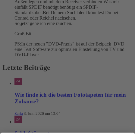
Außen legen und mit dem Receiver verbinden.Was mir
einfällt:SPDIF benötigt benötigt ein SPDIF-
Standardkabel.Bei Deinem Suchtalent könntest Du bei
Conrad oder Reichel nachsehen.
So,jetzt gehe ich eine rauchen.
Gruß Bit
PS:In der neuen "DVD-Praxis" ist auf der Beipack_DVD
eine Test-Software zur optimalen Einstellung von TV-und
DVD-Player.
Letzte Beiträge
Wie finde ich die besten Fototapeten für mein
Zuhause?
Zaria
3. Juni 2026 um 13:04
Schlafstörungen