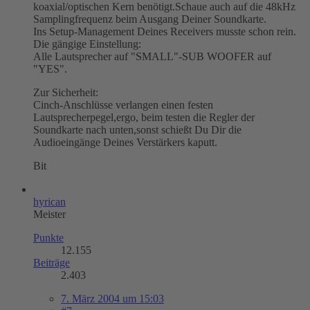
koaxial/optischen Kern benötigt.Schaue auch auf die 48kHz
Samplingfrequenz beim Ausgang Deiner Soundkarte.
Ins Setup-Management Deines Receivers musste schon rein.
Die gängige Einstellung:
Alle Lautsprecher auf "SMALL"-SUB WOOFER auf
"YES".
Zur Sicherheit:
Cinch-Anschlüsse verlangen einen festen
Lautsprecherpegel,ergo, beim testen die Regler der
Soundkarte nach unten,sonst schießt Du Dir die
Audioeingänge Deines Verstärkers kaputt.
Bit
hyrican
Meister
Punkte
12.155
Beiträge
2.403
7. März 2004 um 15:03