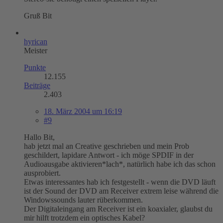
Gruß Bit
hyrican
Meister
Punkte
12.155
Beiträge
2.403
18. März 2004 um 16:19
#9
Hallo Bit,
hab jetzt mal an Creative geschrieben und mein Prob
geschildert, lapidare Antwort - ich möge SPDIF in der
Audioausgabe aktivieren*lach*, natürlich habe ich das schon
ausprobiert.
Etwas interessantes hab ich festgestellt - wenn die DVD läuft
ist der Sound der DVD am Receiver extrem leise während die
Windowssounds lauter rüberkommen.
Der Digitaleingang am Receiver ist ein koaxialer, glaubst du
mir hilft trotzdem ein optisches Kabel?