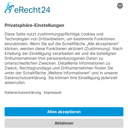
Zaria
3. Juni 2026 um 13:03
Ms word to PDF
Manuellsen
28. Mai 2026 um 10:31
Künstliche Intelligenz in der
Plattformentwicklung
MasonOgden
24. August 2025 um 10:58
Was habt ihr euch zuletzt gekauft?
LarsKlars
3. März 2025 um 10:08
Kontakt
Impressum