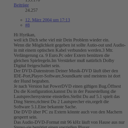
Beiträge
24.257
12. März 2004 um 17:13
#8
Hi Hyrikan,
weil ich Dich sehe viel mir Dein Problem wieder ein.
Wenn die Möglichkeit gegeben ist sollte Autio-out und Audio-
in mit einem optischen Kabel verbunden werden.3 Mtr.
Verlängerung ca. 9 Euro.Pc oder Extern benützen die
gleichen Spielregeln.Im Verstärker muß natürlich Dolby
Digital freigeschaltet sein.
Der DVD-Datenstrom Deiner Musik-DVD läuft über den
IDE-Port,Player-Software,Soundkarte und meistens ist dort
der Hund begraben.
Je nach Version hat PowerDVD einen giftigen Bug.Öffnest
Du die Konfiguration,kannst Du in der Pausestellung die
Lautsprechersysteme einstellen.Stellst Du auf 5.1 spielt das
Ding Stereo,richtest Du 2 Lautsprecher ein,orgelt die
Software 5.1.Eine bekannte Sache.
Die DVD über PC zu Extern könnte auch von den Machern
gesperrt sein.
Das Audio-DVD-Format mit 96 kHz läuft von Hause aus nur
Stereo-sie benötigt einen speziellen Player.