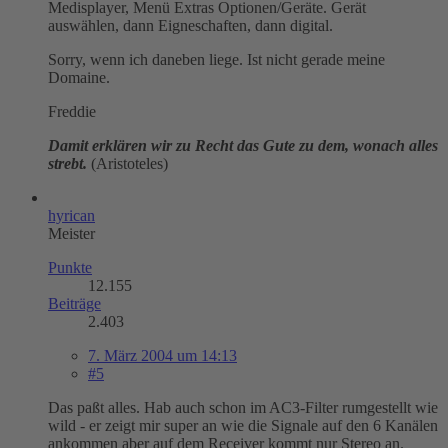
Medisplayer, Menü Extras Optionen/Geräte. Gerät
auswählen, dann Eigneschaften, dann digital.
Sorry, wenn ich daneben liege. Ist nicht gerade meine
Domaine.
Freddie
Damit erklären wir zu Recht das Gute zu dem, wonach alles
strebt.
(Aristoteles)
hyrican
Meister
Punkte
12.155
Beiträge
2.403
7. März 2004 um 14:13
#5
Das paßt alles. Hab auch schon im AC3-Filter rumgestellt wie
wild - er zeigt mir super an wie die Signale auf den 6 Kanälen
ankommen aber auf dem Receiver kommt nur Stereo an.