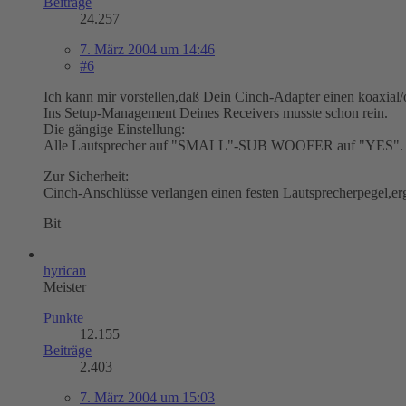
Beiträge
24.257
7. März 2004 um 14:46
#6
Ich kann mir vorstellen,daß Dein Cinch-Adapter einen koaxia
Ins Setup-Management Deines Receivers musste schon rein.
Die gängige Einstellung:
Alle Lautsprecher auf "SMALL"-SUB WOOFER auf "YES".
Zur Sicherheit:
Cinch-Anschlüsse verlangen einen festen Lautsprecherpegel,erg
Bit
hyrican
Meister
Punkte
12.155
Beiträge
2.403
7. März 2004 um 15:03