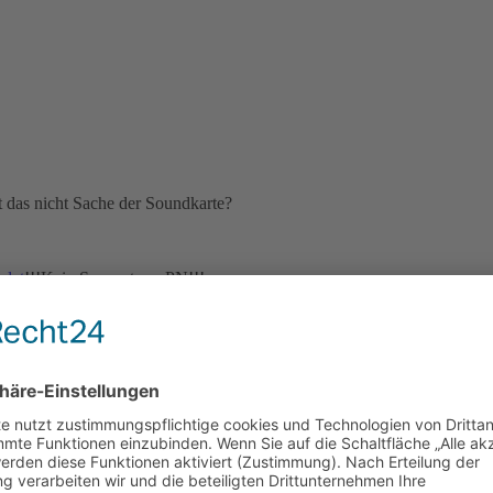
t das nicht Sache der Soundkarte?
ndet
!!!Kein Support per PN!!!