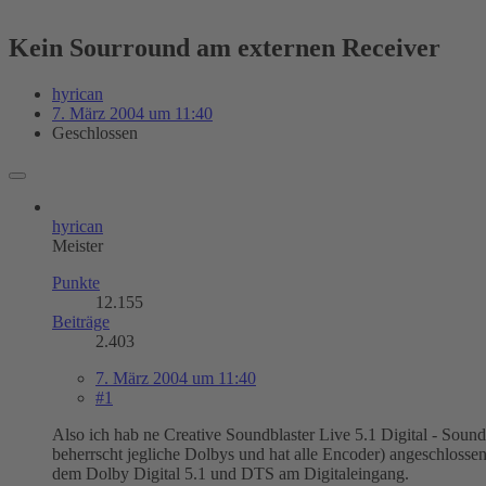
Kein Sourround am externen Receiver
hyrican
7. März 2004 um 11:40
Geschlossen
hyrican
Meister
Punkte
12.155
Beiträge
2.403
7. März 2004 um 11:40
#1
Also ich hab ne Creative Soundblaster Live 5.1 Digital - Sou
beherrscht jegliche Dolbys und hat alle Encoder) angeschloss
dem Dolby Digital 5.1 und DTS am Digitaleingang.