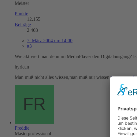
Meister
Punkte
12.155
Beiträge
2.403
7. März 2004 um 14:00
#3
Wie aktiviert man denn im MediaPlayer den Digitalausgang? Is
hyrican
Man muß nicht alles wissen,man muß nur wissen
wo man es fi
Freddie
Masterprofessional