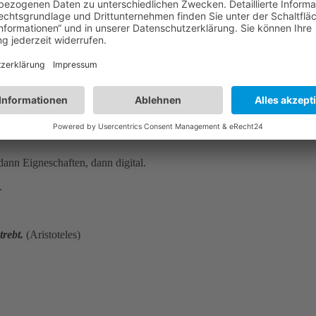
ann Eigneschaften, dann digital.
.
rebt.
(Aristoteles)