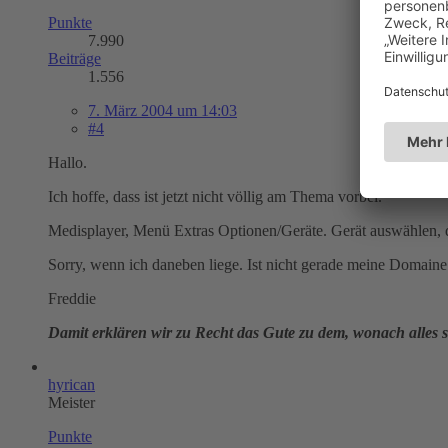
Punkte
7.990
Beiträge
1.556
7. März 2004 um 14:03
#4
Hallo.
Ich hoffe, dass ist jetzt nicht völlig am Thema vorbei.
Medisplayer, Menü Extras Optionen/Geräte. Gerät auswählen, d
Sorry, wenn ich daneben liege. Ist nicht gerade meine Domaine
Freddie
Damit erklären wir zu Recht das Gute zu dem, wonach alles st
hyrican
Meister
Punkte