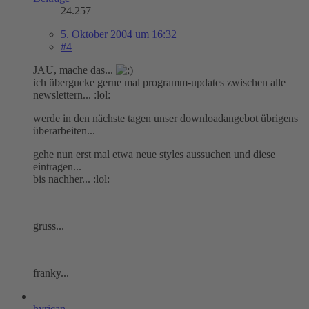
24.257
5. Oktober 2004 um 16:32
#4
JAU, mache das...
ich übergucke gerne mal programm-updates zwischen alle
newslettern... :lol:
werde in den nächste tagen unser downloadangebot übrigens
überarbeiten...
gehe nun erst mal etwa neue styles aussuchen und diese
eintragen...
bis nachher... :lol:
gruss...
franky...
hyrican