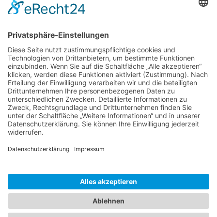
Zaria
3. Juni 2026 um 13:03
Ms word to PDF
Manuellsen
28. Mai 2026 um 10:31
Künstliche Intelligenz in der
Plattformentwicklung
MasonOgden
24. August 2025 um 10:58
Was habt ihr euch zuletzt gekauft?
LarsKlars
3. März 2025 um 10:08
Kontakt
Impressum
Datenschutzerklärung