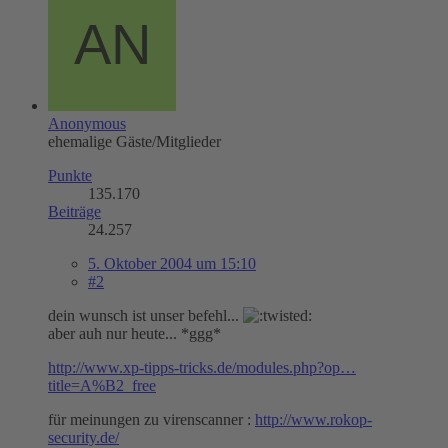
Anonymous
ehemalige Gäste/Mitglieder
Punkte
135.170
Beiträge
24.257
5. Oktober 2004 um 15:10
#2
dein wunsch ist unser befehl...
aber auh nur heute... *ggg*
http://www.xp-tipps-tricks.de/modules.php?op…
title=A%B2_free
für meinungen zu virenscanner :
http://www.rokop-
security.de/