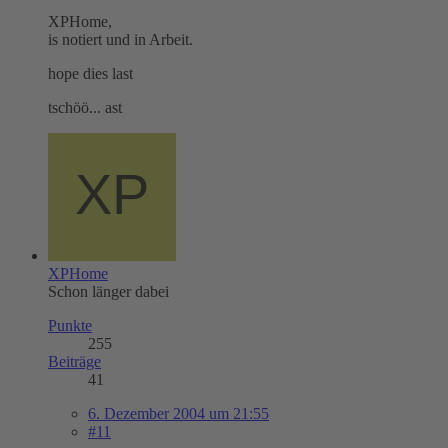
XPHome,
is notiert und in Arbeit.
hope dies last
tschöö... ast
XPHome
Schon länger dabei
Punkte
255
Beiträge
41
6. Dezember 2004 um 21:55
#11