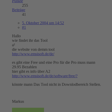
Punkte
255
Beiträge
41
5. Oktober 2004 um 14:52
#1
Hallo
wie findet ihr das Tool
a²
die website von demm tool
http://www.emsisoft.de/de/
es gibt eine Free und eine Pro für die Pro muss mann
29.95 Bezahlen
hier gibt es info über A2
http://www.emsisoft.de/de/software/free/?
könnte mann Das Tool nicht in Downlodbereich Stellen.
Markus