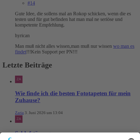
#14
Gute Idee, die sollens mal an Rokop schicken, wenn die es
testen und für gut befinden hat man mal ne seriöse und
kompetente Empfehlung.
hyrican
Man muß nicht alles wissen,man muß nur wissen
wo man es
findet
!!!Kein Support per PN!!!
Letzte Beiträge
Wie finde ich die besten Fototapeten für mein
Zuhause?
Zaria
3. Juni 2026 um 13:04
Schlafstörungen