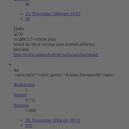
41
25. November 2004 um 16:02
#9
Hallo
es gibt 1.5 version jetzt
könnt ihr diese version zum donlod anbieten.
hier link
http://www.emsisoft.de/de/software/download/
ast
<span style="color: green;">Kleine Zweigstelle</span>
Reaktionen
1
Punkte
9.711
Beiträge
1.908
26. November 2004 um 00:51
#10